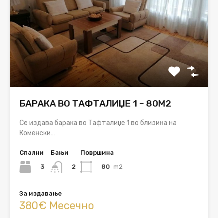
БАРАКА ВО ТАФТАЛИЏЕ 1 – 80М2
Се издава барака во Тафталиџе 1 во близина на
Коменски…
Спални
Бањи
Површина
3
80
m2
2
За издавање
380€ Месечно