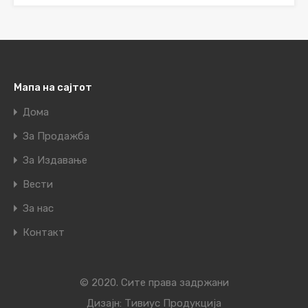
Мапа на сајтот
Дома
За Продажба
За Издавање
Вести
За нас
Контакт
© 2020. Сите права задржани
Дизајн:
Тивиус Продукција