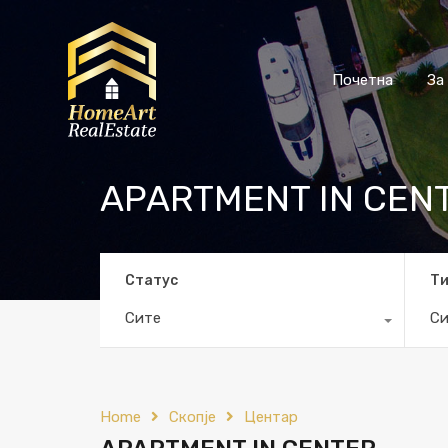
Почетна
За
APARTMENT IN CEN
Статус
Т
Сите
Си
Home
Скопје
Центар