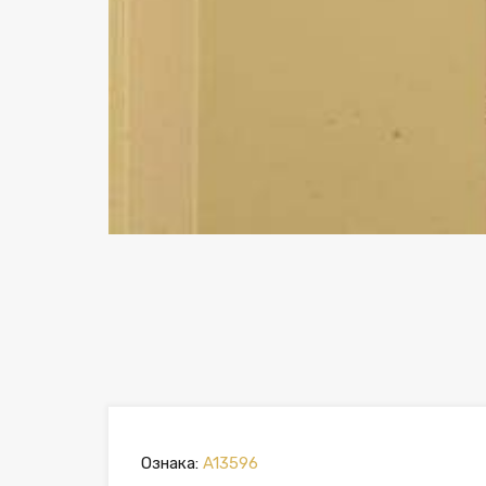
Ознака:
A13596