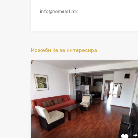
info@homeart.mk
Можеби ќе ве интересира