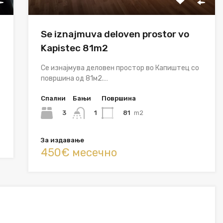
Se iznajmuva deloven prostor vo
Kapistec 81m2
Се изнајмува деловен простор во Капиштец со
површина од 81м2.…
Спални
Бањи
Површина
3
81
m2
1
За издавање
450€ месечно