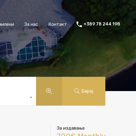
милени
За нас
Контакт
+389 78 244 198
Барај
За издавање