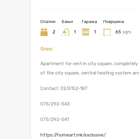
Спални
Бањи
Гаража
Површина
2
1
1
65
sqm
Опис
Apartment for rent in city square, completely
of the city square, central heating system an
Contact: 02/6152-187
075/292-543
075/292-541
https://homeart.mk/exclusive/