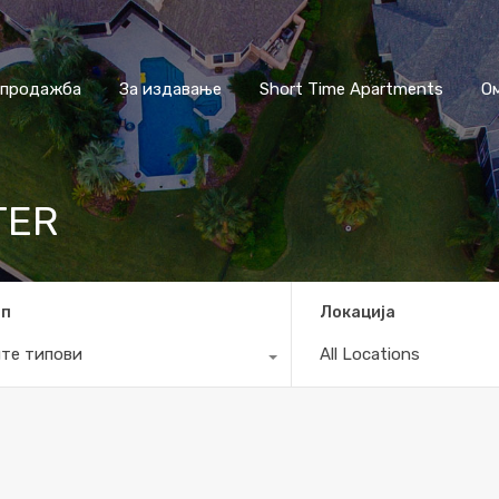
 продажба
За издавање
Short Time Apartments
О
TER
ип
Локација
те типови
All Locations