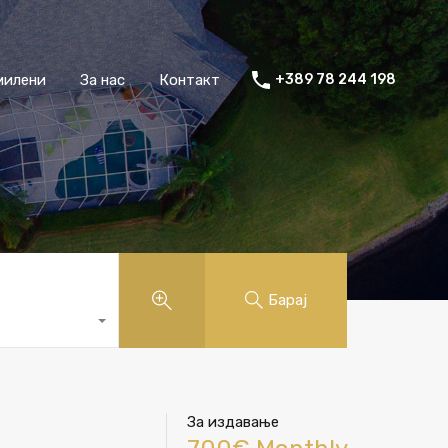
милени
За нас
Контакт
+389 78 244 198
Барај
За издавање