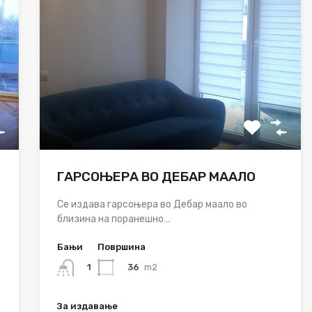
ГАРСОЊЕРА ВО ДЕБАР МААЛО
Се издава гарсоњера во Дебар маало во
близина на поранешно…
Бањи
Површина
36
m2
1
За издавање