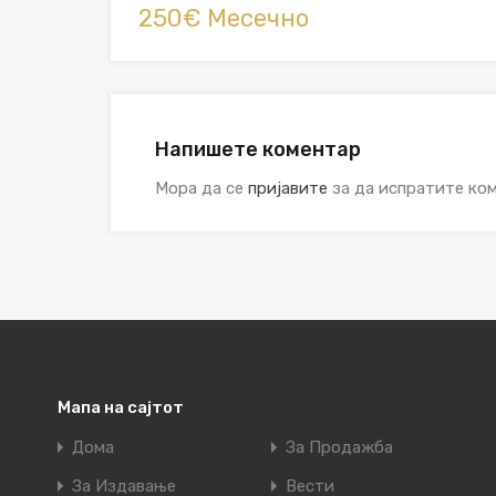
250€ Месечно
Напишете коментар
Мора да се
пријавите
за да испратите ком
Мапа на сајтот
Дома
За Продажба
За Издавање
Вести