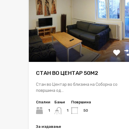
СТАН ВО ЦЕНТАР 50М2
Стан во Центар во близина на Соборна со
површина од…
Спални
Бањи
Површина
1
50
1
За издавање