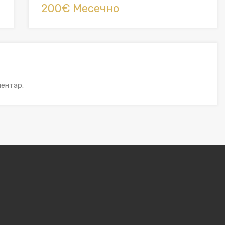
200€ Месечно
ентар.