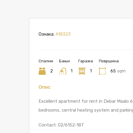
Ознака:
A18323
Спални
Бањи
Гаража
Површина
2
1
1
65
sqm
Опис
Excellent apartment for rent in Debar Maalo 6
bedrooms, central heating system and parking
Contact: 02/6152-187