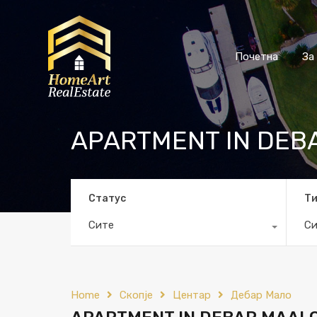
Почетна
За
APARTMENT IN DEB
Статус
Т
Сите
Си
Home
Скопје
Центар
Дебар Мало