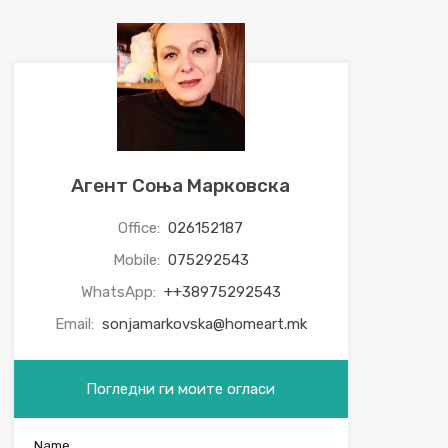
Агент Соња Марковска
Office:
026152187
Mobile:
075292543
WhatsApp:
++38975292543
Email:
sonjamarkovska@homeart.mk
Погледни ги моите огласи
Name