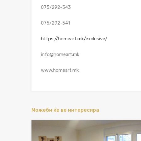
075/292-543
075/292-541
https://homeart.mk/exclusive/
info@homeart.mk
www.homeart.mk
Можеби ќе ве интересира