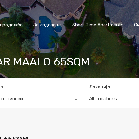
 продажба
За издавање
Short Time Apartments
О
AR MAALO 65SQM
ип
Локација
те типови
All Locations