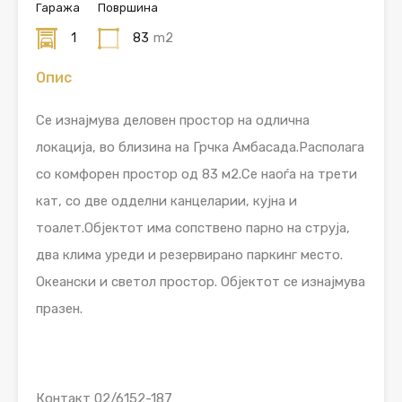
Гаража
Површина
1
83
m2
Опис
Се изнајмува деловен простор на одлична
локација, во близина на Грчка Амбасада.Располага
со комфорен простор од 83 м2.Се наоѓа на трети
кат, со две одделни канцеларии, кујна и
тоалет.Објектот има сопствено парно на струја,
два клима уреди и резервирано паркинг место.
Океански и светол простор. Објектот се изнајмува
празен.
Контакт 02/6152-187