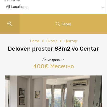
All Locations
Барај
Home
Скопје
Центар
Deloven prostor 83m2 vo Centar
За издавање
400€ Месечно