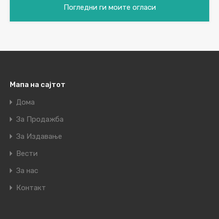
Погледни ги моите огласи
Мапа на сајтот
Дома
За Продажба
За Издавање
Вести
За нас
Контакт