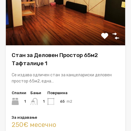
Стан за Деловен Простор 65м2
Тафталиџе 1
Се издава одличен стан за канцелариски деловен
простор 65м2, една…
Спални
Бањи
Површина
1
65
m2
1
За издавање
250€ месечно