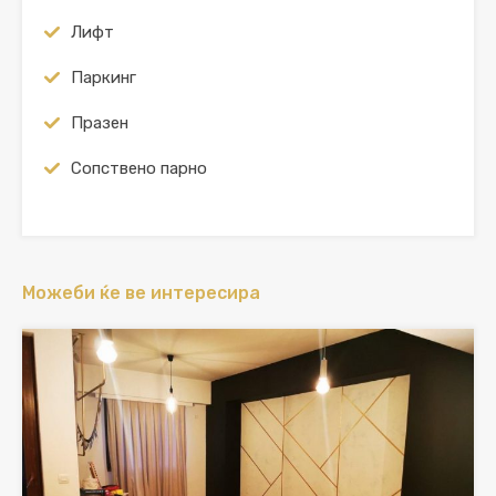
Лифт
Паркинг
Празен
Сопствено парно
Можеби ќе ве интересира