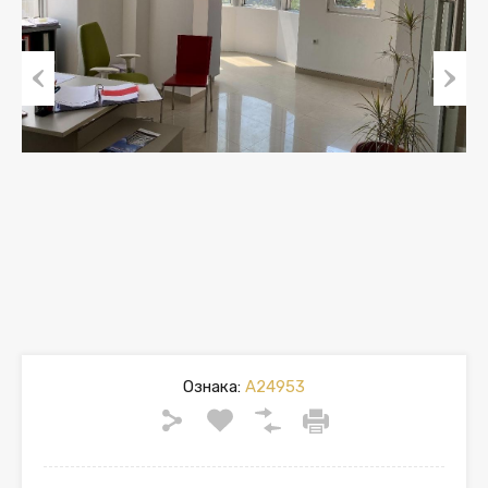
Previous
Next
Ознака:
A24953