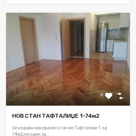
НОВ СТАН ТАФТАЛИЏЕ 1-74м2
Се издава нов,празен стан во Тафталиџе 1 од
74м2,погоден за…