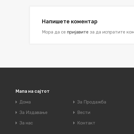
Напишете коментар
Мора да се
пријавите
за да испратите ком
Мапа на сајтот
Дома
За Продажба
За Издавање
Вести
За нас
Контакт