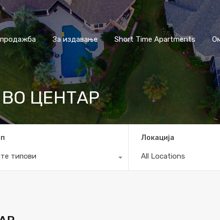
 продажба
За издавање
Short Time Apartments
О
 ВО ЦЕНТАР
ип
Локација
те типови
All Locations