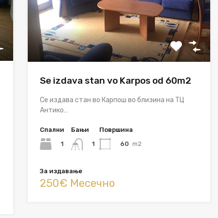
Se izdava stan vo Karpos od 60m2
Се издава стан во Карпош во близина на ТЦ
Антико…
Спални
Бањи
Површина
1
60
m2
1
За издавање
250€ Месечно