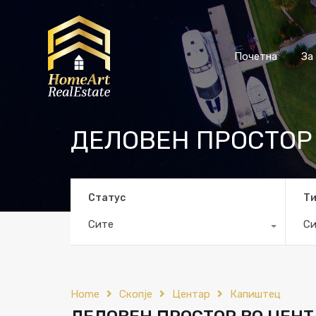
Почетна
За
ДЕЛОВЕН ПРОСТОР
Статус
Т
Сите
Си
Home
Скопје
Центар
Капиштец