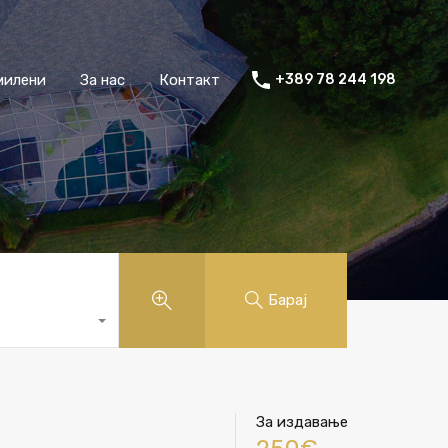
милени
За нас
Контакт
+389 78 244 198
Барај
За издавање