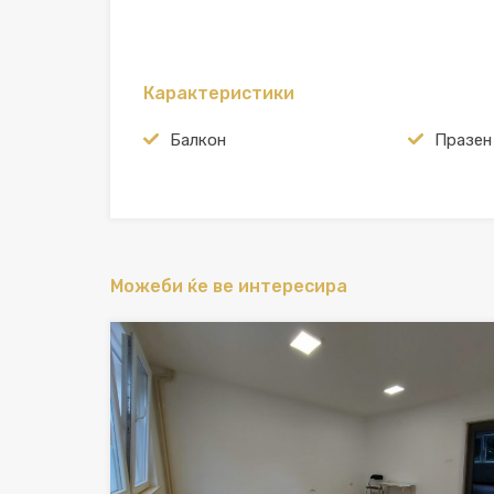
Карактеристики
Балкон
Празен
Можеби ќе ве интересира