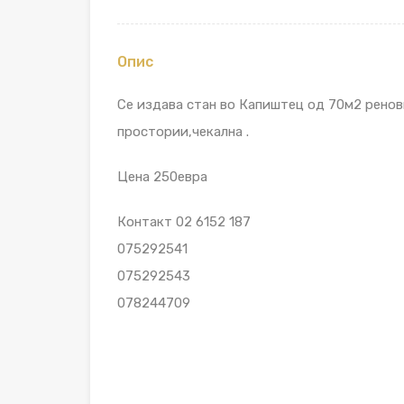
Опис
Се издава стан во Капиштец од 70м2 ренови
простории,чекална .
Цена 250евра
Контакт 02 6152 187
075292541
075292543
078244709