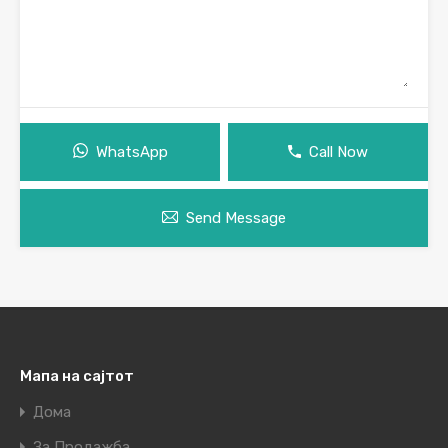
WhatsApp
Call Now
Send Message
Мапа на сајтот
Дома
За Продажба