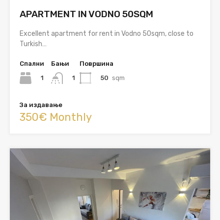
APARTMENT IN VODNO 50SQM
Excellent apartment for rent in Vodno 50sqm, close to
Turkish…
Спални
Бањи
Површина
1
50
sqm
1
За издавање
350€ Monthly