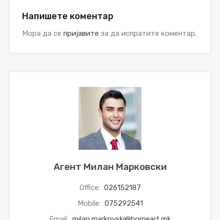
Напишете коментар
Мора да се
пријавите
за да испратите коментар.
Агент Милан Марковски
Office:
026152187
Mobile:
075292541
Email:
milan.markovski@homeart.mk