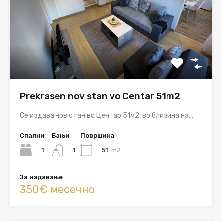
Prekrasen nov stan vo Centar 51m2
Се издава нов стан во Центар 51м2, во близина на…
Спални
Бањи
Површина
1
51
m2
1
За издавање
350€ месечно