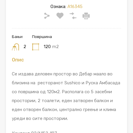
Ознака:
A16345
Бањи
Површина
2
120
m2
Опис
Се издава деловен простор во Дебар маало во
близина на ресторанот Sushico и Руска Амбасада
со површина од 120м2. Располага со 5 засебни
простории, 2 тоалети, еден затворен балкон и
еден отворен балкон, централно греење и клима
уреди во сите простории.