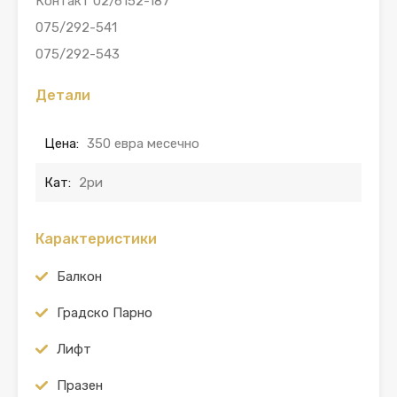
Контакт 02/6152-187
075/292-541
075/292-543
Детали
Цена:
350 евра месечно
Кат:
2ри
Карактеристики
Балкон
Градско Парно
Лифт
Празен