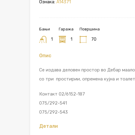
Ознака:
A14371
Бањи
Гаража
Површина
1
1
70
Опис
Се издава деловен простор во Дебар маало
со три простирии, опремена кујна и тоалет
Контакт 02/6152-187
075/292-541
075/292-543
Детали