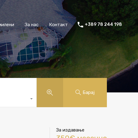
милени
За нас
Контакт
+389 78 244 198
Барај
За издавање