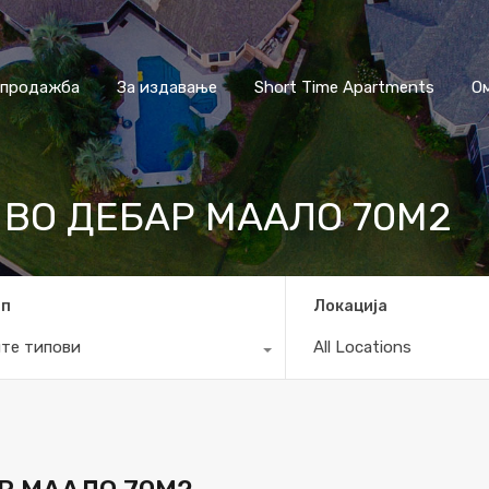
 продажба
За издавање
Short Time Apartments
О
 ВО ДЕБАР МААЛО 70М2
ип
Локација
те типови
All Locations