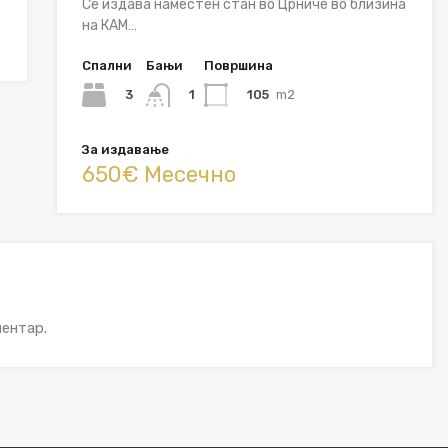
Се издава наместен стан во Црниче во близина
на КАМ…
Спални
Бањи
Површина
3
105
m2
1
За издавање
650€ Месечно
ентар.