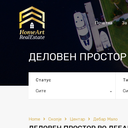
Почетна
За
ДЕЛОВЕН ПРОСТОР
Статус
Т
Сите
Си
Home
Скопје
Центар
Дебар Мало