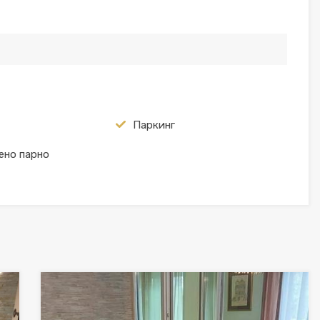
Паркинг
ено парно