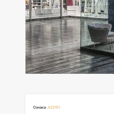
Previous
Ознака:
A22151