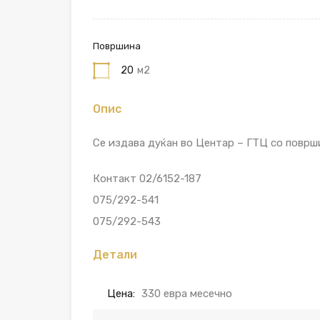
Површина
20
м2
Опис
Се издава дуќан во Центар – ГТЦ со површ
Контакт 02/6152-187
075/292-541
075/292-543
Детали
Цена:
330 евра месечно