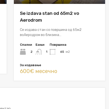
Se izdava stan od 65m2 vo
Aerodrom
Се издава стан со површина од 65м2
воАеродром во близина…
Спални
Бањи
Површина
2
65
м2
1
За издавање
600€ месечно
ентар.