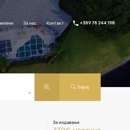
милени
За нас
Контакт
+389 78 244 198
Барај
За издавање