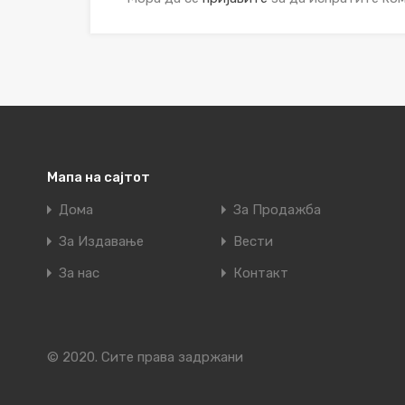
Мапа на сајтот
Дома
За Продажба
За Издавање
Вести
За нас
Контакт
© 2020. Сите права задржани