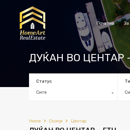
Почетна
За
ДУЌАН ВО ЦЕНТАР 
Статус
Т
Сите
Си
Home
Скопје
Центар