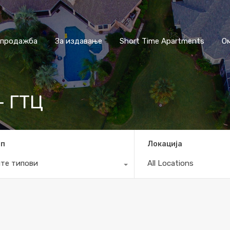
 продажба
За издавање
Short Time Apartments
О
– ГТЦ
ип
Локација
те типови
All Locations