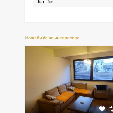
Кат:
1ви
Можеби ќе ве интересира