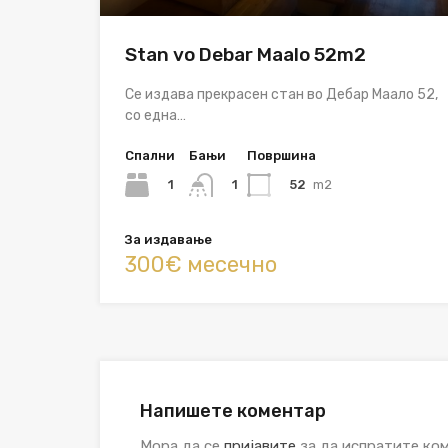
Stan vo Debar Maalo 52m2
Се издава прекрасен стан во Дебар Маало 52,
со една…
Спални
Бањи
Површина
1
52
m2
1
За издавање
300€ месечно
Напишете коментар
Мора да се
пријавите
за да испратите ком