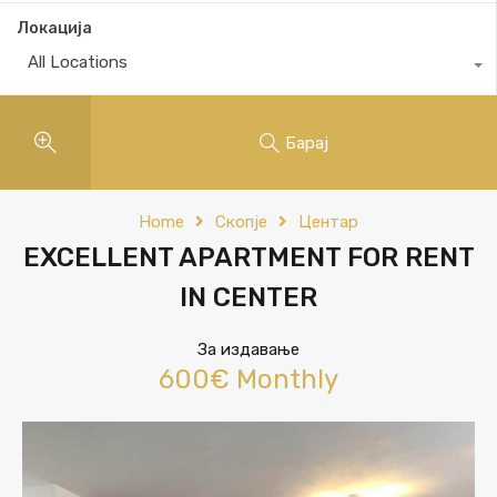
Локација
All Locations
Барај
Home
Скопје
Центар
EXCELLENT APARTMENT FOR RENT
IN CENTER
За издавање
600€ Monthly