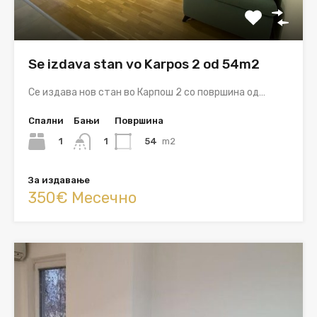
Se izdava stan vo Karpos 2 od 54m2
Се издава нов стан во Карпош 2 со површина од…
Спални
Бањи
Површина
1
54
m2
1
За издавање
350€ Месечно