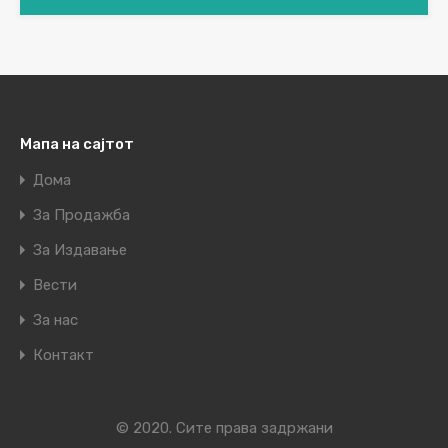
Мапа на сајтот
Дома
За Продажба
За Издавање
Вести
За нас
Контакт
© 2020. Сите права задржани