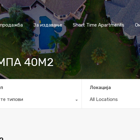
 продажба
За издавање
Short Time Apartments
О
МПА 40М2
ип
Локација
те типови
All Locations