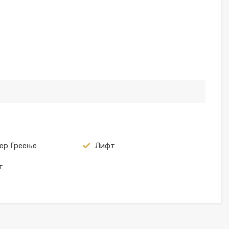
ер Греење
Лифт
г