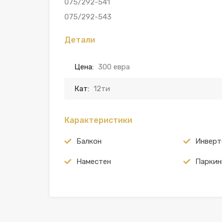
075/292-541
075/292-543
Детали
Цена:
300 евра
Кат:
12ти
Карактеристики
Балкон
Инверт
Наместен
Паркин