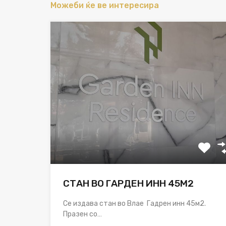
Можеби ќе ве интересира
СТАН ВО ГАРДЕН ИНН 45М2
Се издава стан во Влае Гадрен инн 45м2.
Празен со…