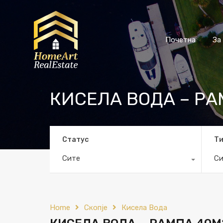
Почетна
За
КИСЕЛА ВОДА – РА
Статус
Т
Сите
Си
Home
Скопје
Кисела Вода