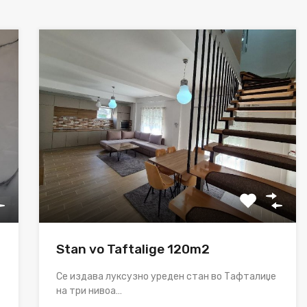
Stan vo Taftalige 120m2
Се издава луксузно уреден стан во Тафталиџе
на три нивоа…