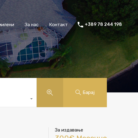
милени
За нас
Контакт
+389 78 244 198
Барај
За издавање