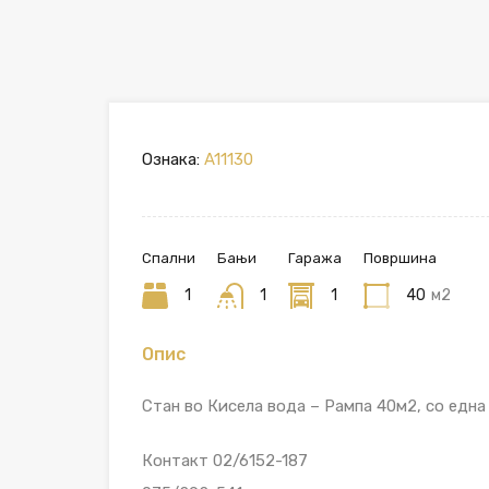
Ознака:
A11130
Спални
Бањи
Гаража
Површина
1
1
1
40
м2
Опис
Стан во Кисела вода – Рампа 40м2, со една 
Контакт 02/6152-187