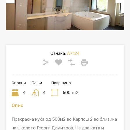
Previous
Next
Ознака:
A7124
Спални
Бањи
Површина
4
4
500
m2
Опис
Пракрасна куќа од 500м2 во Карпош 2 во близина
на школото Георги Димитров. На два ката и