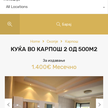
All Locations
Барај
Home
Скопје
Карпош
КУЌА ВО КАРПОШ 2 ОД 500М2
За издавање
1.400€ Месечно