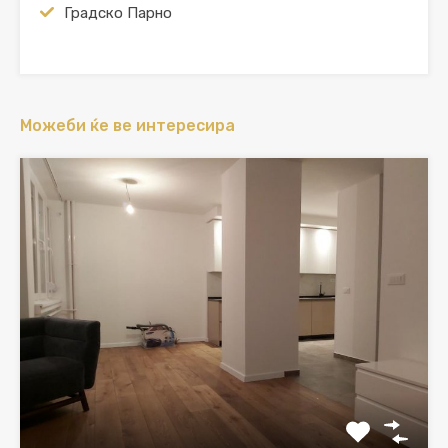
Градско Парно
Можеби ќе ве интересира