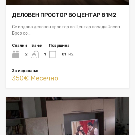
ДЕЛОВЕН ПРОСТОР ВО ЦЕНТАР 81М2
Се издава деловен простор во Центар позади Јосип
Броз со…
Спални
Бањи
Површина
2
81
м2
1
За издавање
350€ Месечно