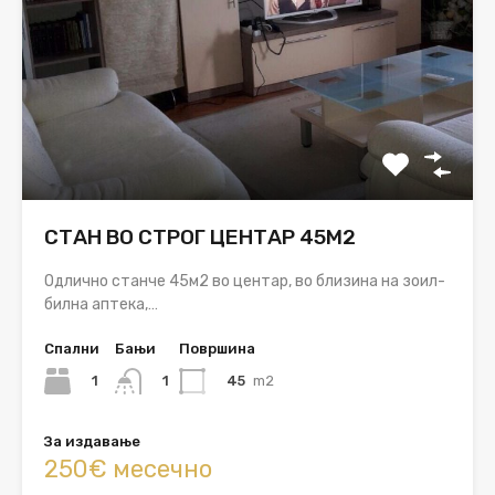
СТАН ВО СТРОГ ЦЕНТАР 45М2
Одлично станче 45м2 во центар, во близина на зоил-
билна аптека,…
Спални
Бањи
Површина
1
45
m2
1
За издавање
250€ месечно