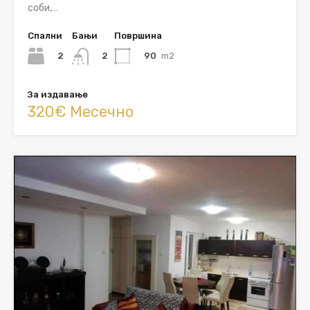
соби,…
Спални
Бањи
Површина
2
90
m2
2
За издавање
320€ Месечно