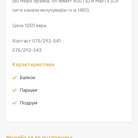
(60 mbps брзина, со лимит 600 ГБ) и MaxTV (Со
сите канали вклучувајќи го и HBO).
Цена 1250 евра
Контакт 075/292-541
075/292-543
Карактеристики
Балкон
Паркинг
Подрум
Можеби ќе ве интересира