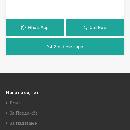
WhatsApp
Call Now
Send Message
Мапа на сајтот
Дома
За Продажба
За Издавање