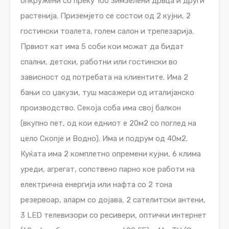
oпкружени со преку 100 зимзелени дрвца и други
растенија. Приземјето се состои од 2 кујни, 2
гостински тоалета, голем салон и трепезарија.
Првиот кат има 5 соби кои можат да бидат
спални, детски, работни или гостински во
зависност од потребата на клиентите. Има 2
бањи со џакузи, туш масажери од италијанско
производство. Секоја соба има свој балкон
(вкупно пет, од кои едниот е 20м2 со поглед на
цело Скопје и Водно). Има и подрум од 40м2.
Куќата има 2 комплетно опремени кујни, 6 клима
уреди, агрегат, сопствено парно кое работи на
електрична енергија или нафта со 2 тона
резервоар, аларм со дојава, 2 сателитски антени,
3 LED телевизори со ресивери, оптички интернет