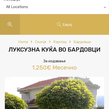
All Locations
Барај
Home
Скопје
Карпош
Бардовци
ЛУКСУЗНА КУЌА ВО БАРДОВЦИ
За издавање
1.250€ Месечно