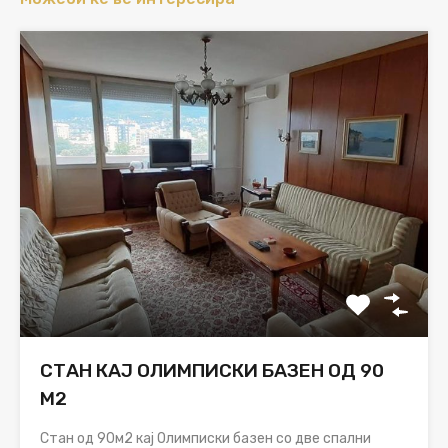
СТАН КАЈ ОЛИМПИСКИ БАЗЕН ОД 90
М2
Стан од 90м2 кај Олимписки базен со две спални