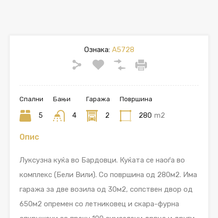
Ознака:
A5728
Спални
Бањи
Гаража
Површина
5
4
2
280
m2
Опис
Луксузна куќа во Бардовци. Куќата се наоѓа во
комплекс (Бели Вили). Со површина од 280м2. Има
гаража за две возила од 30м2, сопствен двор од
650м2 опремен со летниковец и скара-фурна