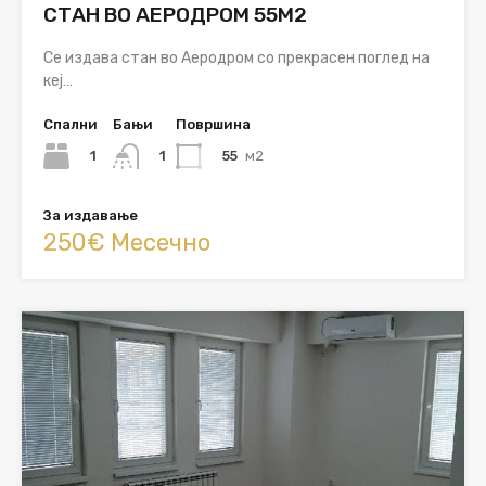
СТАН ВО АЕРОДРОМ 55М2
Се издава стан во Аеродром со прекрасен поглед на
кеј…
Спални
Бањи
Површина
1
55
м2
1
За издавање
250€ Месечно