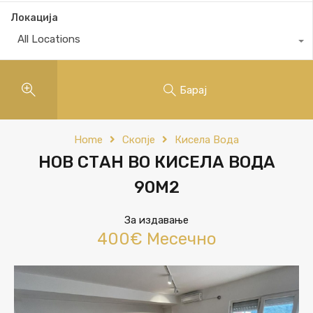
Локација
All Locations
Барај
Home
Скопје
Кисела Вода
НОВ СТАН ВО КИСЕЛА ВОДА
90М2
За издавање
400€ Месечно