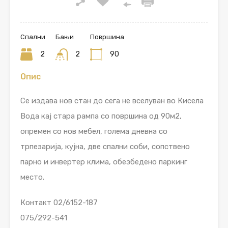
Спални
Бањи
Површина
2
2
90
Опис
Се издава нов стан до сега не вселуван во Кисела
Вода кај стара рампа со површина од 90м2,
опремен со нов мебел, голема дневна со
трпезарија, кујна, две спални соби, сопствено
парно и инвертер клима, обезбедено паркинг
место.
Контакт 02/6152-187
075/292-541