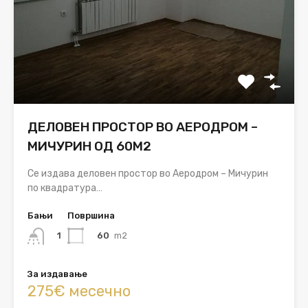
ДЕЛОВЕН ПРОСТОР ВО АЕРОДРОМ –
МИЧУРИН ОД 60М2
Се издава деловен простор во Аеродром – Мичурин
по квадратура…
Бањи
Површина
60
m2
1
За издавање
275€ месечно