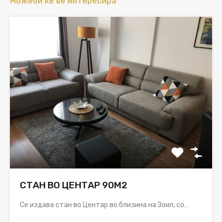
Можеби ќе ве интересира
СТАН ВО ЦЕНТАР 90М2
Се издава стан во Центар во близина на Зоил, со…