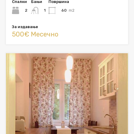
Спални
Бањи
Површина
2
60
m2
1
За издавање
500€ Месечно