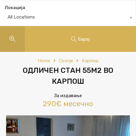
Локација
All Locations
Барај
Home
Скопје
Карпош
ОДЛИЧЕН СТАН 55М2 ВО
КАРПОШ
За издавање
290€ месечно