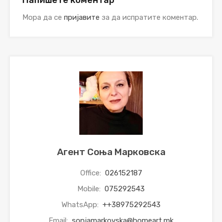
Напишете коментар
Мора да се
пријавите
за да испратите коментар.
Агент Соња Марковска
Office:
026152187
Mobile:
075292543
WhatsApp:
++38975292543
Email:
sonjamarkovska@homeart.mk