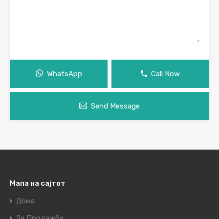
WhatsApp
Call Now
Send Message
Мапа на сајтот
Дома
За Продажба