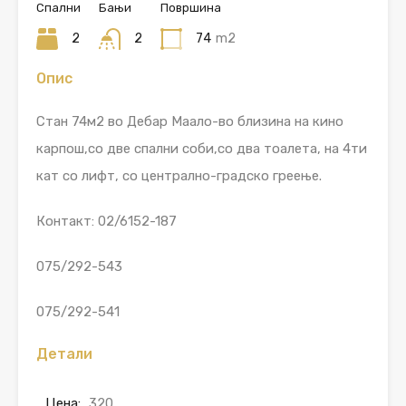
Спални
Бањи
Површина
2
2
74
m2
Опис
Стан 74м2 во Дебар Маало-во близина на кино
карпош,со две спални соби,со два тоалета, на 4ти
кат со лифт, со централно-градско греење.
Контакт: 02/6152-187
075/292-543
075/292-541
Детали
Цена:
320