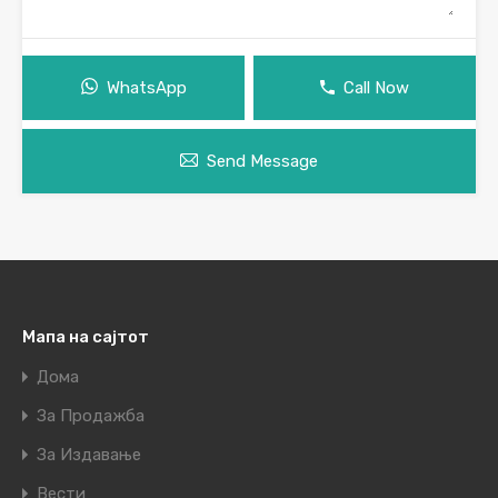
WhatsApp
Call Now
Send Message
Мапа на сајтот
Дома
За Продажба
За Издавање
Вести