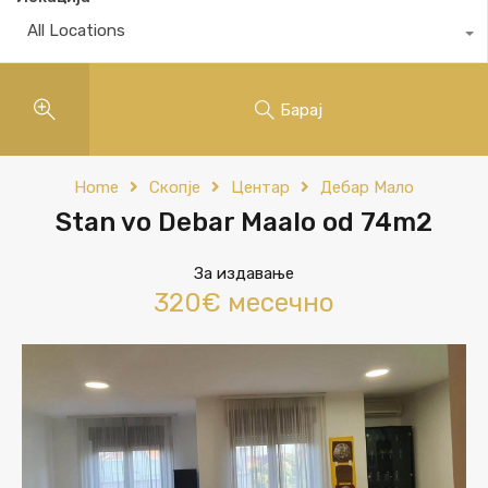
All Locations
Барај
Home
Скопје
Центар
Дебар Мало
Stan vo Debar Maalo od 74m2
За издавање
320€ месечно