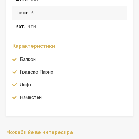
Соби:
3
Кат:
4ти
Карактеристики
Балкон
Градско Парно
Лифт
Наместен
Можеби ќе ве интересира