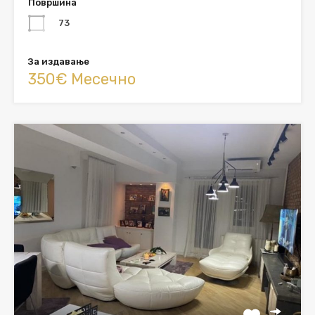
Површина
73
За издавање
350€ Месечно