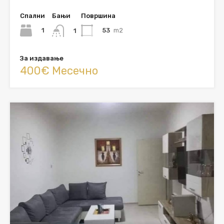
Спални
Бањи
Површина
1
53
m2
1
За издавање
400€ Месечно