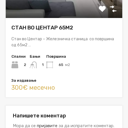
СТАН ВО ЦЕНТАР 65М2
Стан во Центар – Железничка станица со површина
од 65м2 …
Спални
Бањи
Површина
2
65
м2
1
За издавање
300€ месечно
Напишете коментар
Мора да се
пријавите
за да испратите коментар.