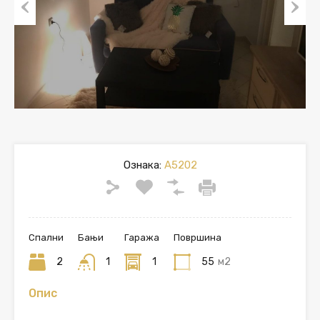
Previous
Next
Ознака:
A5202
Спални
Бањи
Гаража
Површина
2
1
1
55
м2
Опис