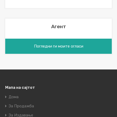
Агент
Погледни ги моите огласи
Мапа на сајтот
Дома
За Продажба
За Издавање