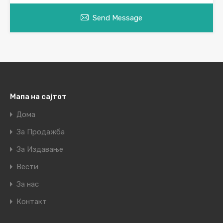
Send Message
Мапа на сајтот
Дома
За Продажба
За Издавање
Вести
За нас
Контакт