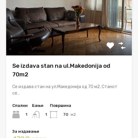
Se izdava stan na ul.Makedonija od
70m2
Се издава стан на ул.Македонија од 70 м2. Станот
се…
Спални
Бањи
Површина
1
70
м2
1
За издавање