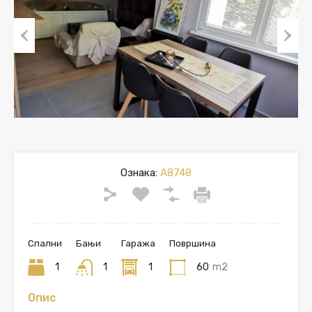
Previous
Next
Ознака:
A8748
Спални
Бањи
Гаража
Површина
1
1
1
60
m2
Опис