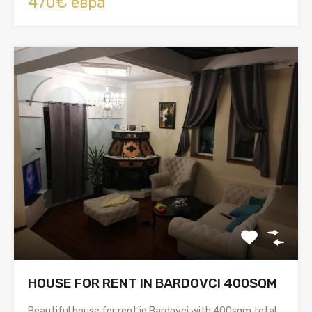
470€ евра
HOUSE FOR RENT IN BARDOVCI 400SQM
Beautiful house for rent in Bardovci with 400sqm total