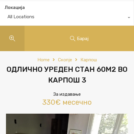
Локација
All Locations
Барај
Home
Скопје
Карпош
ОДЛИЧНО УРЕДЕН СТАН 60М2 ВО
КАРПОШ 3
За издавање
330€ месечно