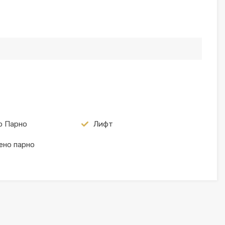
о Парно
Лифт
ено парно