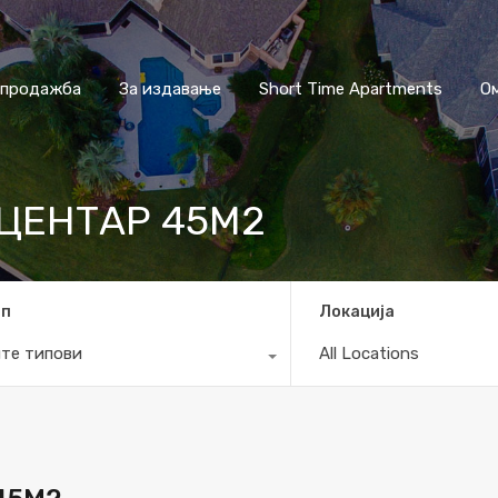
 продажба
За издавање
Short Time Apartments
О
ЦЕНТАР 45М2
ип
Локација
те типови
All Locations