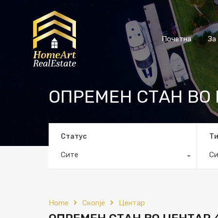
Почетна
За
ОПРЕМЕН СТАН ВО 
Статус
Т
Сите
Си
Home
Скопје
Центар