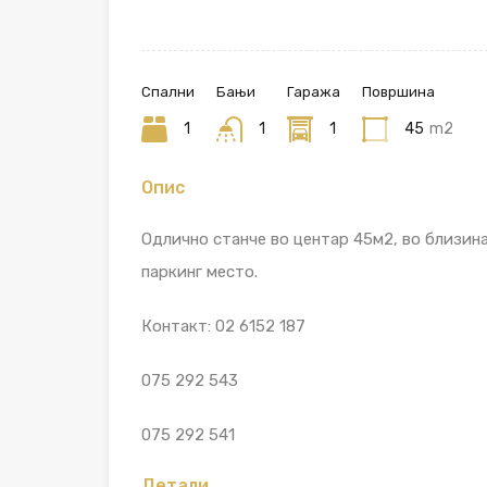
Спални
Бањи
Гаража
Површина
1
1
1
45
m2
Опис
Одлично станче во центар 45м2, во близина
паркинг место.
Контакт: 02 6152 187
075 292 543
075 292 541
Детали