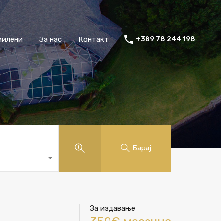
милени
За нас
Контакт
+389 78 244 198
Барај
За издавање