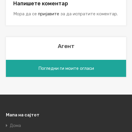
Напишете коментар
Мора да се
пријавите
за да испратите коментар.
Агент
Погледни ги моите огласи
Мапа на сајтот
Дома