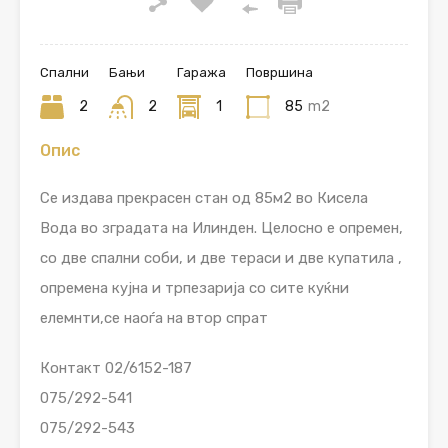
Спални
Бањи
Гаража
Површина
2
2
1
85
m2
Опис
Се издава прекрасен стан од 85м2 во Кисела
Вода во зградата на Илинден. Целосно е опремен,
со две спални соби, и две тераси и две купатила ,
опремена кујна и трпезарија со сите куќни
елемнти,се наоѓа на втор спрат
Контакт 02/6152-187
075/292-541
075/292-543