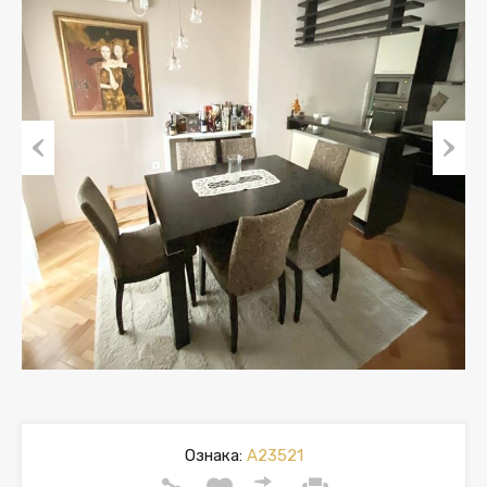
Previous
Next
Ознака:
A23521