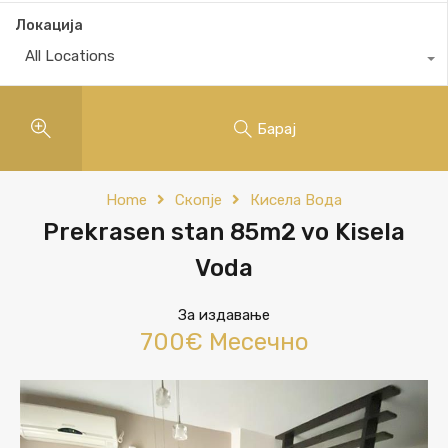
Локација
All Locations
Барај
Home
Скопје
Кисела Вода
Prekrasen stan 85m2 vo Kisela
Voda
За издавање
700€ Месечно