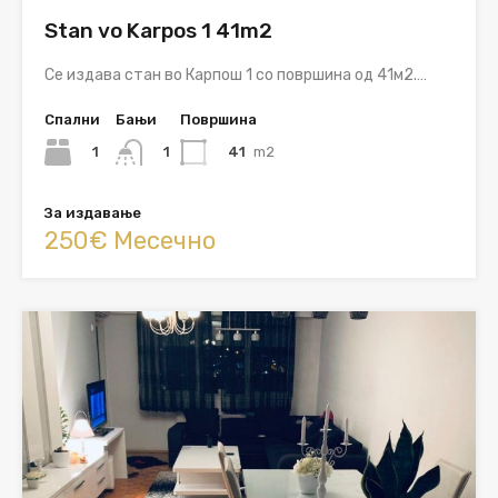
Stan vo Karpos 1 41m2
Се издава стан во Карпош 1 со површина од 41м2.…
Спални
Бањи
Површина
1
41
m2
1
За издавање
250€ Месечно