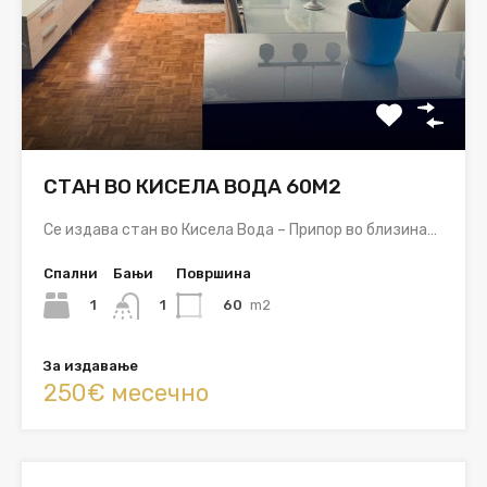
СТАН ВО КИСЕЛА ВОДА 60М2
Се издава стан во Кисела Вода – Припор во близина…
Спални
Бањи
Површина
1
60
m2
1
За издавање
250€ месечно