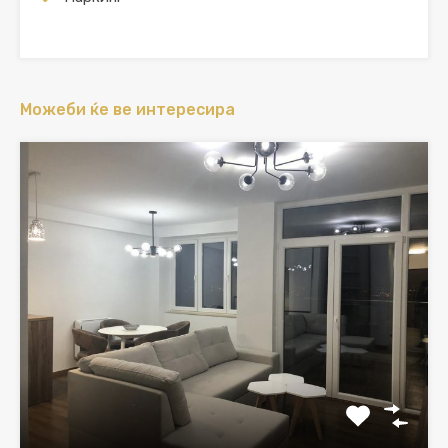
Можеби ќе ве интересира