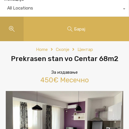
All Locations
Барај
Home
Скопје
Центар
Prekrasen stan vo Centar 68m2
За издавање
450€ Месечно