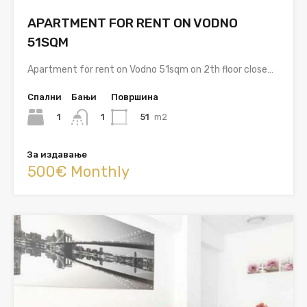
APARTMENT FOR RENT ON VODNO
51SQM
Apartment for rent on Vodno 51sqm on 2th floor close…
Спални
Бањи
Површина
1
51
m2
1
За издавање
500€ Monthly