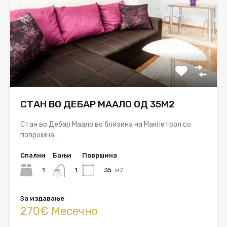
СТАН ВО ДЕБАР МААЛО ОД 35М2
Стан во Дебар Маало во близина на Макпетрол со
површина…
Спални
Бањи
Површина
1
35
м2
1
За издавање
270€ Месечно