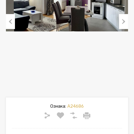
Previous
Next
Ознака:
A24686