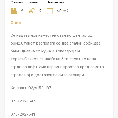
Спални
Бањи
Површина
2
2
68
m2
Опис
Се издава нов наместен стан во Центар од
68м2.Станот располага со две спални соби,две
бањи,дневна со кујна и трпезарија и
тераса.Станот се наоѓа на 6ти спрат во нова
згрда со лифт.Има паркинг простор пред самата
зграда кој е достапен за сите станари.
Контакт: 02/6152-187
075/292-543
075/292-541