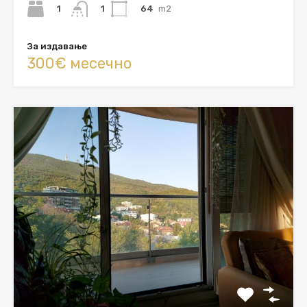
1
64
m2
1
За издавање
300€ месечно