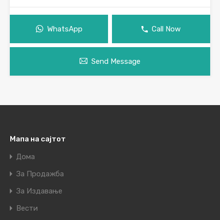
WhatsApp
Call Now
Send Message
Мапа на сајтот
Дома
За Продажба
За Издавање
Вести