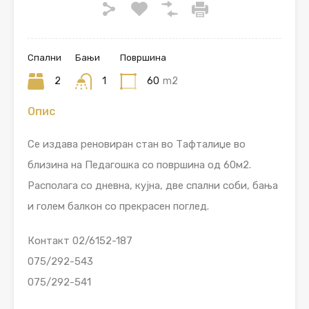
Спални
Бањи
Површина
2
1
60
m2
Опис
Се издава реновиран стан во Тафталиџе во
близина на Педагошка со површина од 60м2.
Располага со дневна, кујна, две спални соби, бања
и голем балкон со прекрасен поглед.
Контакт 02/6152-187
075/292-543
075/292-541