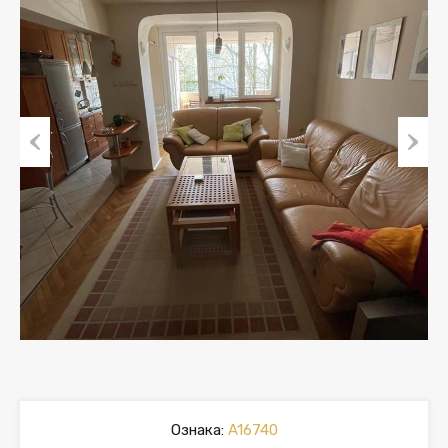
Previous
Next
Ознака:
A16740