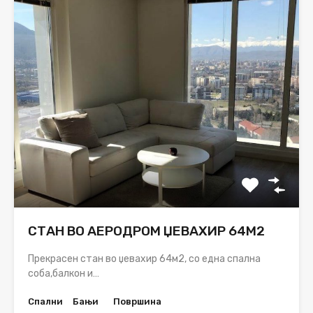
СТАН ВО АЕРОДРОМ ЏЕВАХИР 64М2
Прекрасен стан во џевахир 64м2, со една спална
соба,балкон и…
Спални
Бањи
Површина