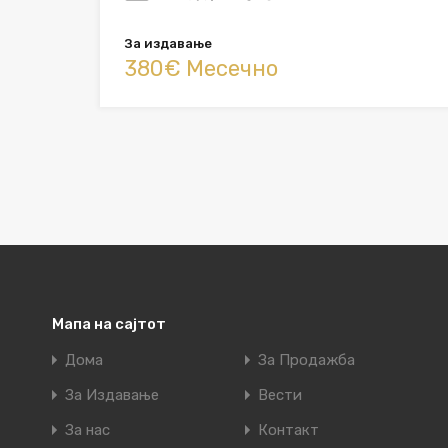
За издавање
380€ Месечно
Мапа на сајтот
Дома
За Продажба
За Издавање
Вести
За нас
Контакт