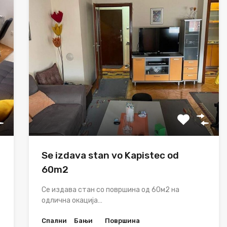
Se izdava stan vo Kapistec od
60m2
Се издава стан со површина од 60м2 на
одлична окација…
Спални
Бањи
Површина