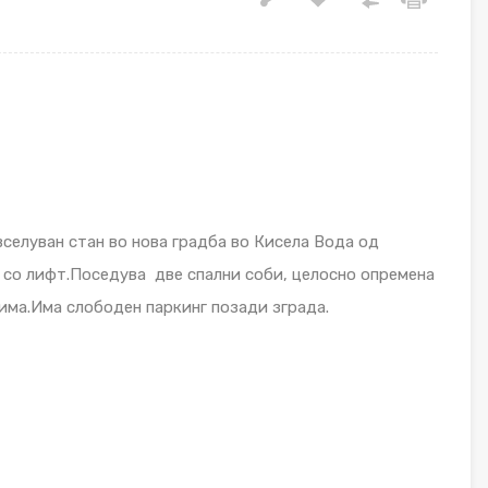
селуван стан во нова градба во Кисела Вода од
а со лифт.Поседува две спални соби, целосно опремена
лима.Има слободен паркинг позади зграда.