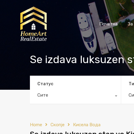
Почетна
За
Se izdava luksuzen 
Статус
Т
Сите
Си
Home
Скопје
Кисела Вода