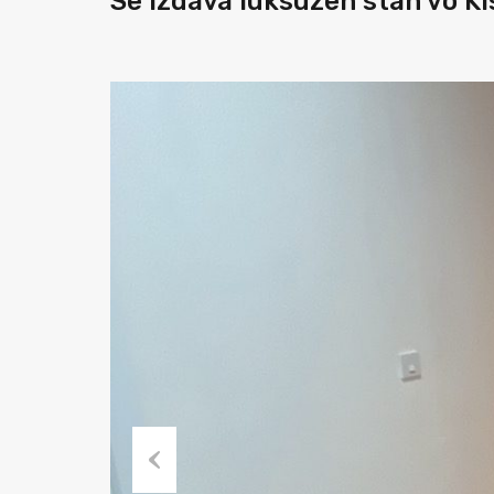
Se izdava luksuzen stan vo K