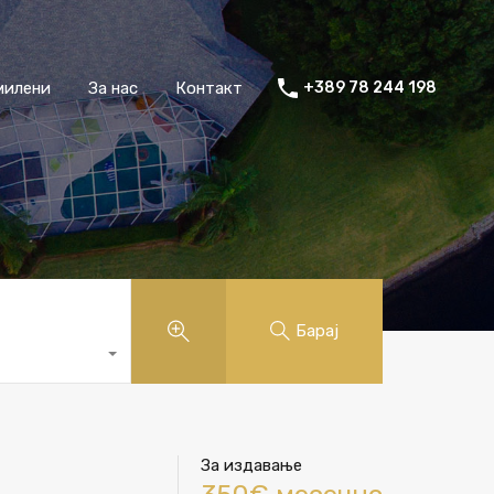
милени
За нас
Контакт
+389 78 244 198
Барај
За издавање