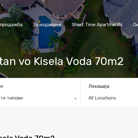
 продажба
За издавање
Short Time Apartments
О
stan vo Kisela Voda 70m2
ип
Локација
те типови
All Locations