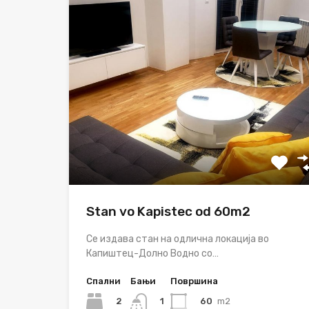
Stan vo Kapistec od 60m2
Се издава стан на одлична локација во
Капиштец-Долно Водно со…
Спални
Бањи
Површина
2
60
m2
1