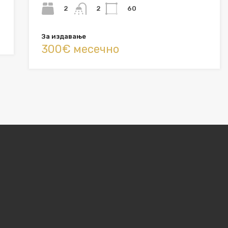
2
60
2
За издавање
300€ месечно