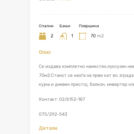
Спални
Бањи
Површина
2
1
70
m2
Опис
Се издава комплетно наместен,луксузен нев
70м2.Станот се наоѓа на први кат во зград
кујна и дневен престој, балкон, инвертер к
Контакт: 02/6152-187
075/292-543
Детали