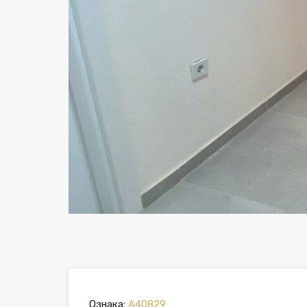
Previous
Ознака:
A40829