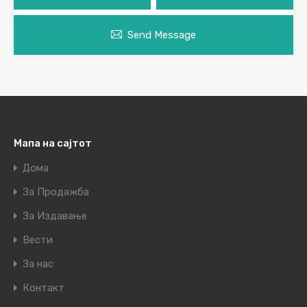
Send Message
Мапа на сајтот
Дома
За Продажба
За Издавање
Вести
За нас
Контакт