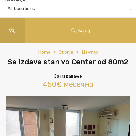
All Locations
Барај
Home
Скопје
Центар
Se izdava stan vo Centar od 80m2
За издавање
450€ месечно