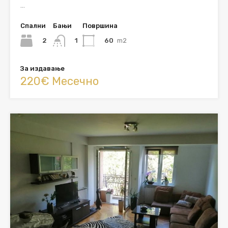
…
Спални
Бањи
Површина
2
60
m2
1
За издавање
220€ Месечно