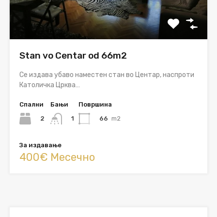
Stan vo Centar od 66m2
Се издава убаво наместен стан во Центар, наспроти
Католичка Црква…
Спални
Бањи
Површина
2
66
m2
1
За издавање
400€ Месечно