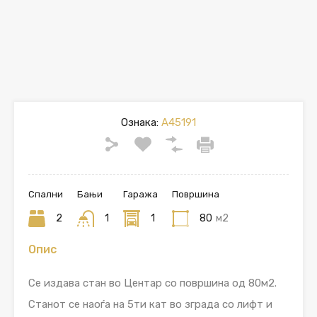
Ознака:
A45191
Спални
Бањи
Гаража
Површина
2
1
1
80
м2
Опис
Се издава стан во Центар со површина од 80м2.
Станот се наоѓа на 5ти кат во зграда со лифт и