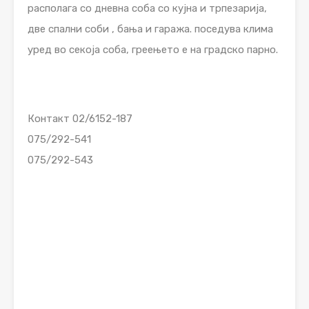
располага со дневна соба со кујна и трпезарија,
две спални соби , бања и гаража. поседува клима
уред во секоја соба, греењето е на градско парно.
Контакт 02/6152-187
075/292-541
075/292-543