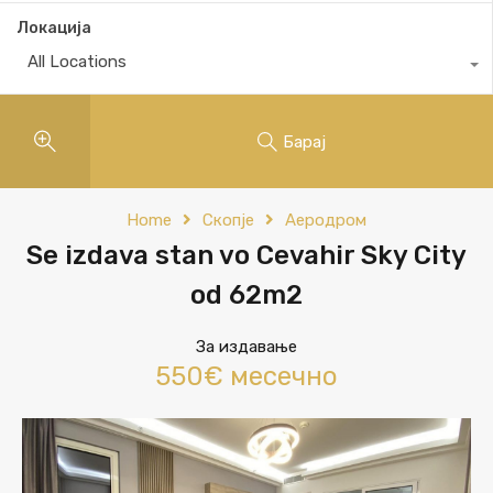
Локација
All Locations
Барај
Home
Скопје
Аеродром
Se izdava stan vo Cevahir Sky City
od 62m2
За издавање
550€ месечно