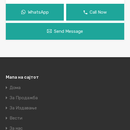
WhatsApp
Call Now
Send Message
Мапа на сајтот
Дома
За Продажба
За Издавање
Вести
За нас