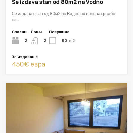
Se izdava stan od 80m2 na Vodno
Се издава стан од 80м2 на Водно,во понова градба
на…
Спални
Бањи
Површина
2
80
m2
2
За издавање
450€ евра