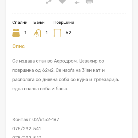
Спални
Бањи
Површина
1
1
62
Опис
Се издава стан во Аеродром, Џевахир со
површина од 62м2. Се наоѓа на 31ви кат и
располага со дневна соба со кујна и трпезарија,
една спална соба и бања.
Контакт 02/6152-187
075/292-541