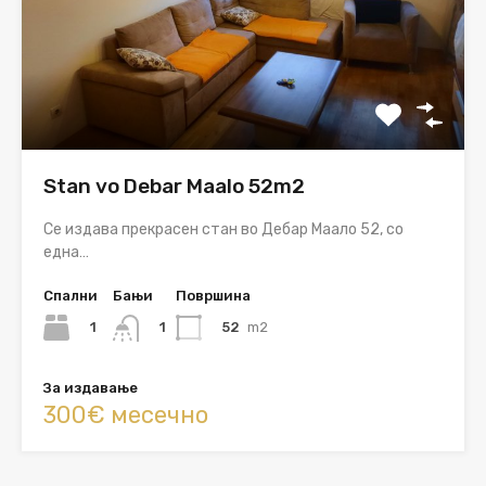
Stan vo Debar Maalo 52m2
Се издава прекрасен стан во Дебар Маало 52, со
една…
Спални
Бањи
Површина
1
52
m2
1
За издавање
300€ месечно