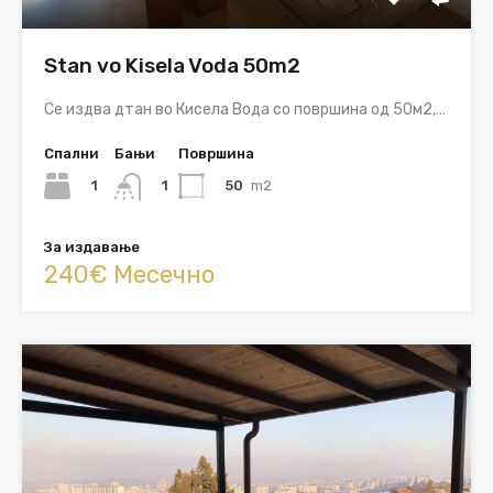
Stan vo Kisela Voda 50m2
Се издва дтан во Кисела Вода со површина од 50м2,…
Спални
Бањи
Површина
1
50
m2
1
За издавање
240€ Месечно