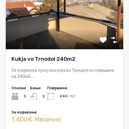
Kukja vo Trnodol 240m2
Се изнјамува луксузна куќа во Трнодол со површина
од 240м2.…
Спални
Бањи
Површина
5
240
m2
3
За издавање
1.400€ Месечно