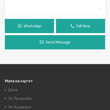
WhatsApp
Call Now
Send Message
Мапа на сајтот
Дома
За Продажба
За Издавање