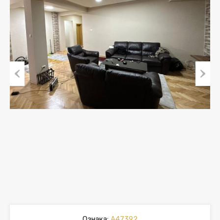
Previous
Next
Ознака:
A47392