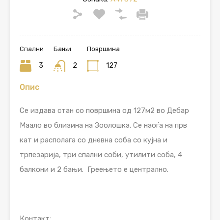
Спални
Бањи
Површина
3
2
127
Опис
Се издава стан со површина од 127м2 во Дебар
Маало во близина на Зоолошка. Се наоѓа на прв
кат и располага со дневна соба со кујна и
трпезарија, три спални соби, утилити соба, 4
балкони и 2 бањи. Греењето е централно.
Контакт: