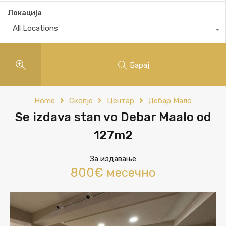
Локација
All Locations
Барај
Home
Скопје
Центар
Дебар Мало
Se izdava stan vo Debar Maalo od
127m2
За издавање
800€ месечно