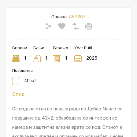
Ознака:
A53203
Спални
Бањи
Гаража
Year Built
1
1
1
2025
Површина
40
м2
Опис
Се издава стан во новa зграда во Дебар Маало со
површина од 40м2, обезбедена со интерфон со
камера и заштитна влезна врата со код. Станот е
екслузивно уреден и опремен со нов мебел и нови