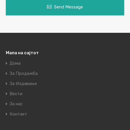
Send Message
Мапа на сајтот
Дома
За Продажба
За Издавање
Вести
За нас
Контакт