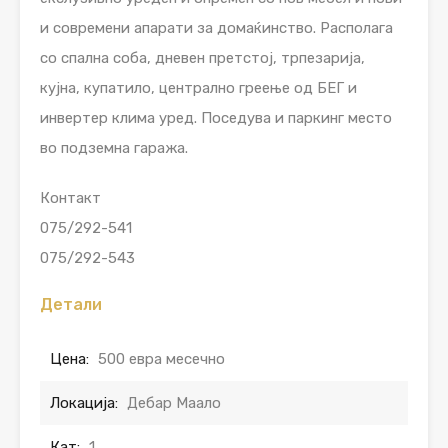
и современи апарати за домаќинство. Располага
со спална соба, дневен претстој, трпезарија,
кујна, купатило, централно греење од БЕГ и
инвертер клима уред. Поседува и паркинг место
во подземна гаража.
Контакт
075/292-541
075/292-543
Детали
Цена:
500 евра месечно
Локација:
Дебар Маало
Кат:
1