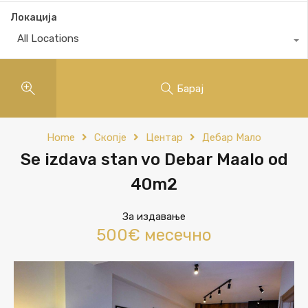
Локација
All Locations
Барај
Home
Скопје
Центар
Дебар Мало
Se izdava stan vo Debar Maalo od
40m2
За издавање
500€ месечно