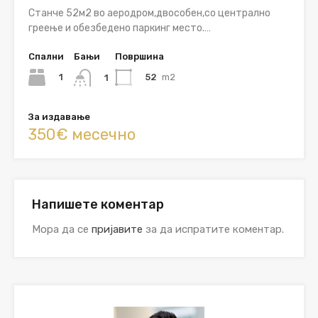
Станче 52м2 во аеродром,двособен,со централно
греење и обезбедено паркинг место.…
Спални
Бањи
Површина
1
52
m2
1
За издавање
350€ месечно
Напишете коментар
Мора да се
пријавите
за да испратите коментар.