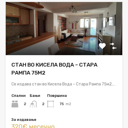
СТАН ВО КИСЕЛА ВОДА – СТАРА
РАМПА 75М2
Се издава стан во Кисела Вода – Стара Рампа 75м2.…
Спални
Бањи
Површина
2
75
m2
2
За издавање
320€ месечно