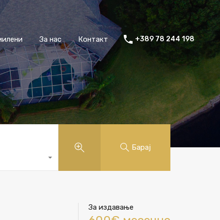
милени
За нас
Контакт
+389 78 244 198
Барај
За издавање