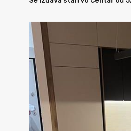
Se izdava stan vo Centar od 