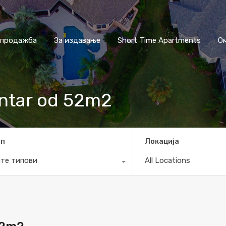
 продажба
За издавање
Short Time Apartments
О
entar od 52m2
ип
Локација
те типови
All Locations