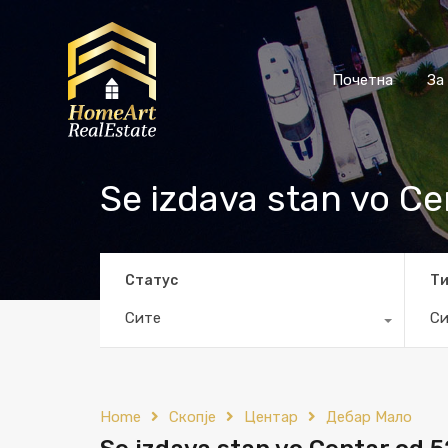
Почетна
За
Se izdava stan vo C
Статус
Т
Сите
Си
Home
Скопје
Центар
Дебар Мало