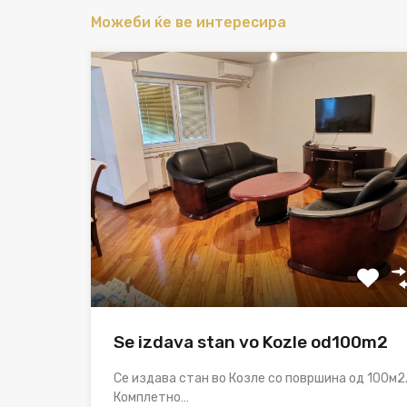
Можеби ќе ве интересира
Se izdava stan vo Kozle od100m2
Се издава стан во Козле со површина од 100м2
Комплетно…