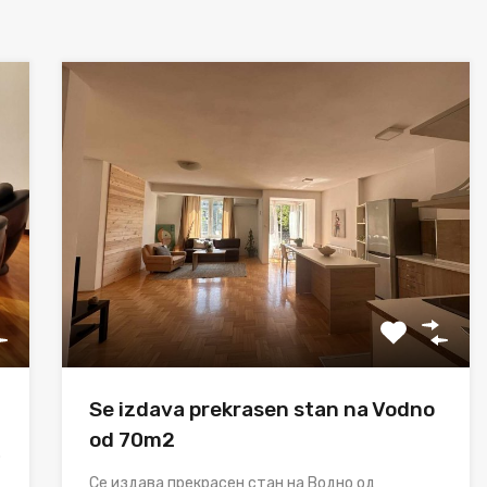
Se izdava prekrasen stan na Vodno
od 70m2
.
Се издава прекрасен стан на Водно од