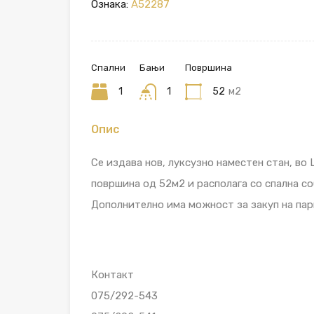
Ознака:
A52287
Спални
Бањи
Површина
1
1
52
м2
Опис
Се издава нов, луксузно наместен стан, во
површина од 52м2 и располага со спална соб
Дополнително има можност за закуп на пар
Контакт
075/292-543