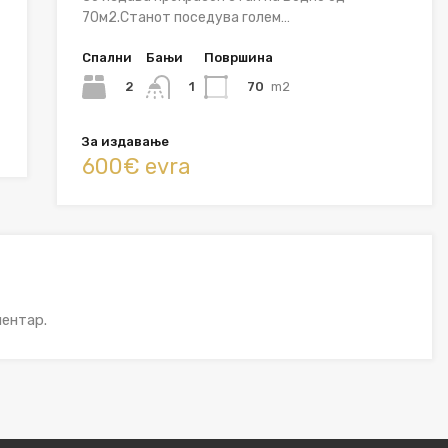
70м2.Станот поседува голем…
Спални
Бањи
Површина
2
70
m2
1
За издавање
600€ evra
ентар.