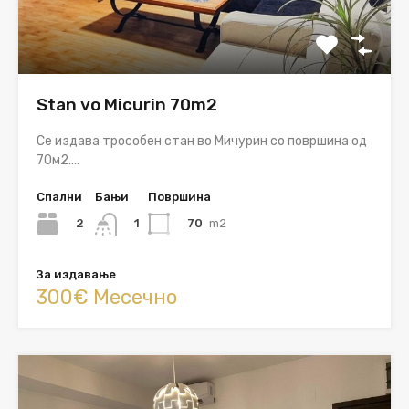
Stan vo Micurin 70m2
Се издава трособен стан во Мичурин со површина од
70м2.…
Спални
Бањи
Површина
2
70
m2
1
За издавање
300€ Месечно