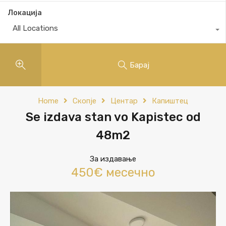
Локација
All Locations
Барај
Home
Скопје
Центар
Капиштец
Se izdava stan vo Kapistec od
48m2
За издавање
450€ месечно