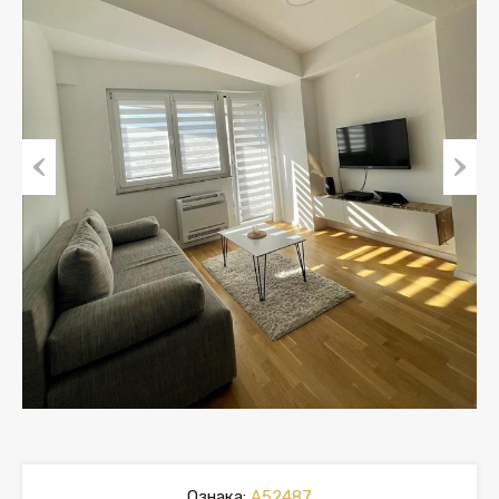
Previous
Next
Ознака:
A52487