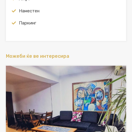
Наместен
Паркинг
Можеби ќе ве интересира