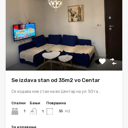
Se izdava stan od 35m2 vo Centar
Се издава нов стан на во Центар на ул. 50та…
Спални
Бањи
Површина
1
35
m2
1
За издавање