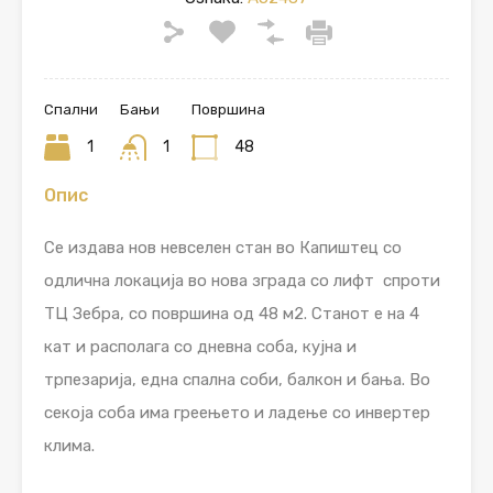
Спални
Бањи
Површина
1
1
48
Опис
Се издава нов невселен стан во Капиштец со
одлична локација во нова зграда со лифт спроти
ТЦ Зебра, со површина од 48 м2. Станот е на 4
кат и располага со дневна соба, кујна и
трпезарија, една спална соби, балкон и бања. Во
секоја соба има греењето и ладење со инвертер
клима.