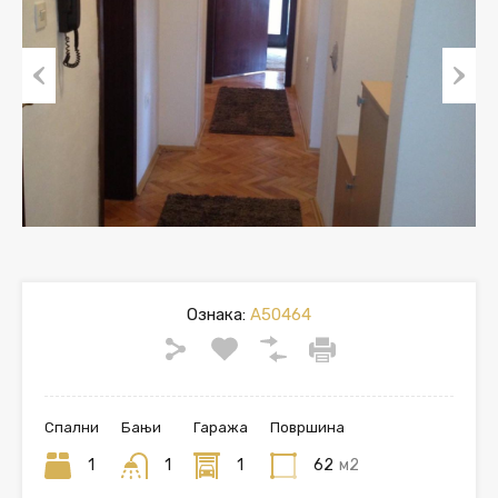
Previous
Next
Ознака:
A50464
Спални
Бањи
Гаража
Површина
1
1
1
62
м2