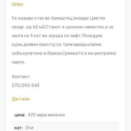
Опис
Се издава стан во Капиштец,позади Цветен
пазар, од 62 м2.Станот е целосно наместен и се
наоѓа на 3 кат во зграда со лифт.Поседува
кујна,дневен престој со трпезарија,спална
соба,купатило и балкон.Греењето е на централно
парно.
Контакт:
075/292-543
Детали
цена:
470 евра месечно
кат:
3ти