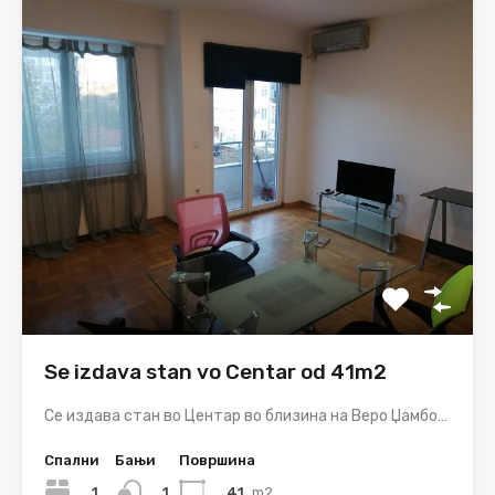
Se izdava stan vo Centar od 41m2
Се издава стан во Центар во близина на Веро Џамбо…
Спални
Бањи
Површина
1
41
m2
1