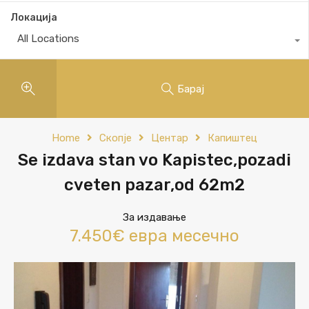
Локација
All Locations
Барај
Home
Скопје
Центар
Капиштец
Se izdava stan vo Kapistec,pozadi
cveten pazar,od 62m2
За издавање
7.450€ евра месечно