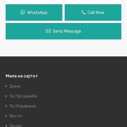
WhatsApp
Call Now
Send Message
Мапа на сајтот
Дома
За Продажба
За Издавање
Вести
За нас