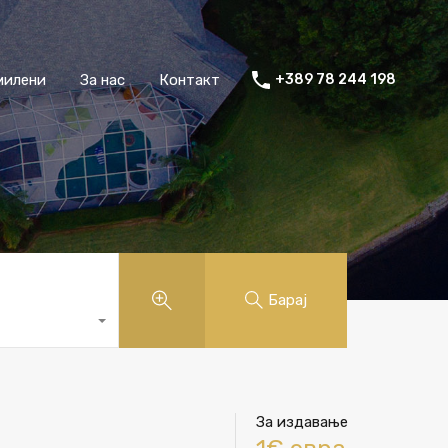
милени
За нас
Контакт
+389 78 244 198
Барај
За издавање