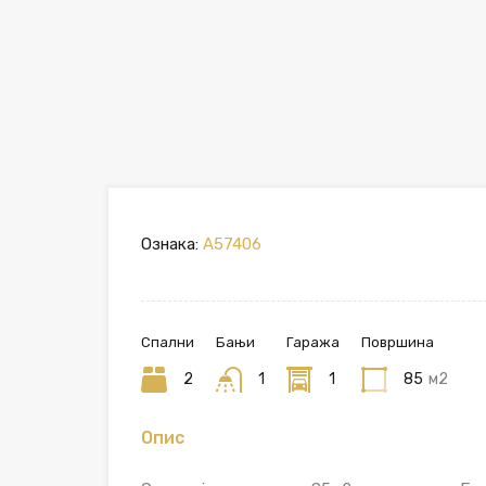
Ознака:
A57406
Спални
Бањи
Гаража
Површина
2
1
1
85
м2
Опис