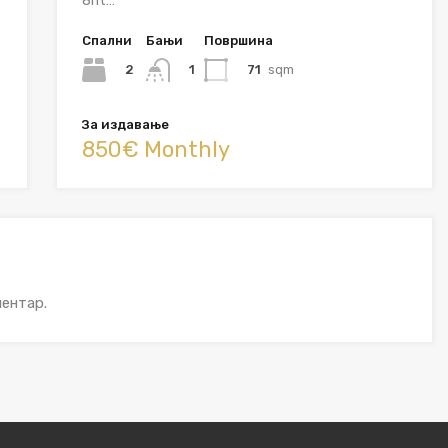
8ht…
Спални
Бањи
Површина
2
71
sqm
1
За издавање
850€ Monthly
ентар.