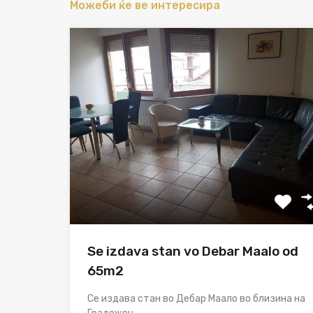
Можеби ќе ве интересира
Se izdava stan vo Debar Maalo od
65m2
Се издава стан во Дебар Маало во близина на