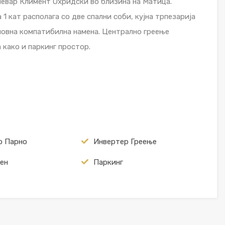
улевар Климент Охридски во близина на Матица.
1 кат располага со две спални соби, кујна трпезарија
еловна компатибилна намена. Централно греење
 како и паркинг простор.
о Парно
Инвертер Греење
ен
Паркинг