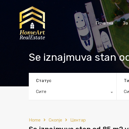
Почетна
За
Se iznajmuva stan o
Статус
Т
Сите
Си
Home
Скопје
Центар