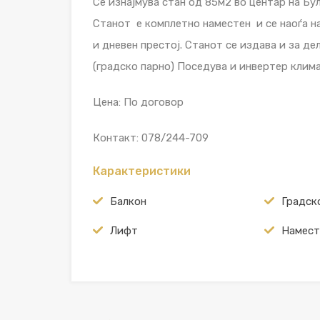
Се изнајмува стан од 85м2 во центар на Б
Станот е комплетно наместен и се наоѓа на 
и дневен престој. Станот се издава и за д
(градско парно) Поседува и инвертер клима
Цена: По договор
Контакт: 078/244-709
Карактеристики
Балкон
Градск
Лифт
Намест