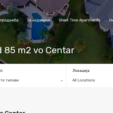
 продажба
За издавање
Short Time Apartments
О
d 85 m2 vo Centar
ип
Локација
те типови
All Locations