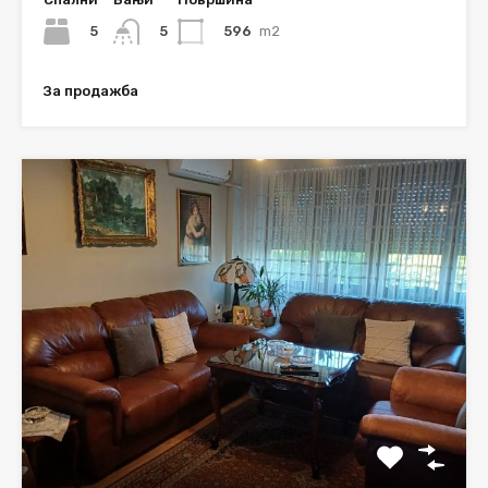
5
596
m2
5
За продажба