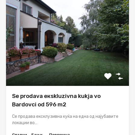
Se prodava eкskluzivna kukja vo
Bardovci od 596 m2
Се продава ексклузивна куќа на една од најубавите
локации во…
Спални
Бањи
Површина