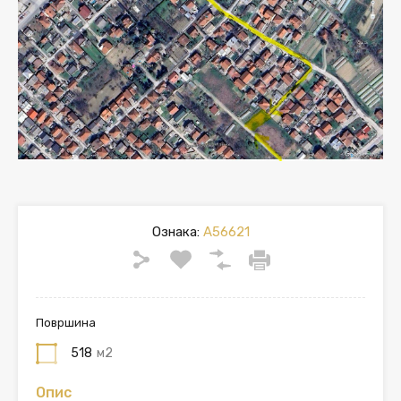
Ознака:
A56621
Површина
518
м2
Опис