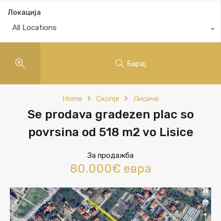
Локација
All Locations
Барај
Home
Скопје
Лисиче
Se prodava gradezen plac so
povrsina od 518 m2 vo Lisice
За продажба
80.000€ евра