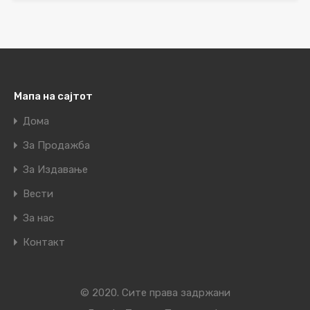
Мапа на сајтот
Дома
За Продажба
За Издавање
Вести
За нас
Контакт
© 2020. Сите права задржани