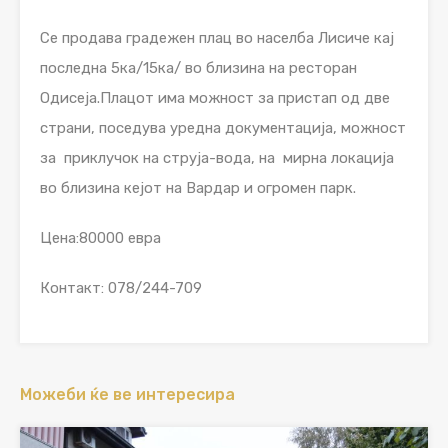
Се продава градежен плац во населба Лисиче кај
последна 5ка/15ка/ во близина на ресторан
Одисеја.Плацот има можност за пристап од две
страни, поседува уредна документација, можност
за приклучок на струја-вода, на мирна локација
во близина кејот на Вардар и огромен парк.
Цена:80000 евра
Контакт: 078/244-709
Можеби ќе ве интересира