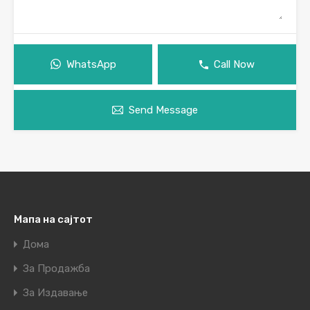
WhatsApp
Call Now
Send Message
Мапа на сајтот
Дома
За Продажба
За Издавање