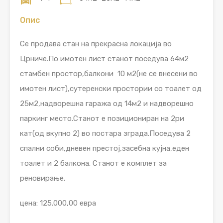
Опис
Се продава стан на прекрасна локација во
Црниче.По имотен лист станот поседува 64м2
стамбен простор,балкони 10 м2(не се внесени во
имотен лист),сутеренски простории со тоалет од
25м2,надворешна гаража од 14м2 и надворешно
паркинг место.Станот е позициониран на 2ри
кат(од вкупно 2) во постара зграда.Поседува 2
спални соби,дневен престој,засебна кујна,еден
тоалет и 2 балкона. Станот е комплет за
реновирање.
цена: 125.000,00 евра