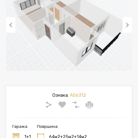
Previous
Next
Ознака:
A56312
Гаража
Површина
1+1
64м2+25м2+14м2