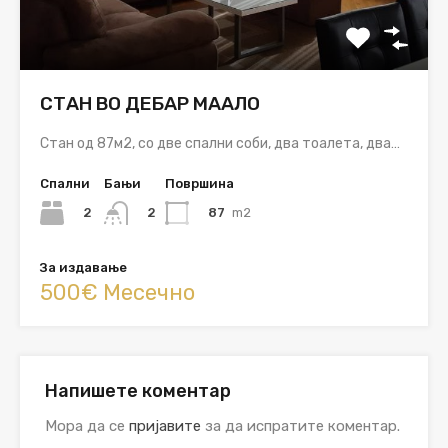
СТАН ВО ДЕБАР МААЛО
Стан од 87м2, со две спални соби, два тоалета, два…
Спални
Бањи
Површина
2
87
m2
2
За издавање
500€ Месечно
Напишете коментар
Мора да се
пријавите
за да испратите коментар.