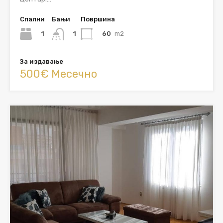
Спални
Бањи
Површина
1
60
m2
1
За издавање
500€ Месечно