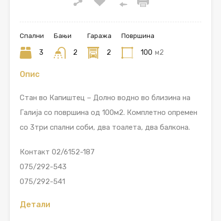
Спални
Бањи
Гаража
Површина
3
2
2
100
м2
Опис
Стан во Капиштец – Долно водно во близина на
Галија со површина од 100м2. Комплетно опремен
со 3три спални соби, два тоалета, два балкона.
Контакт 02/6152-187
075/292-543
075/292-541
Детали