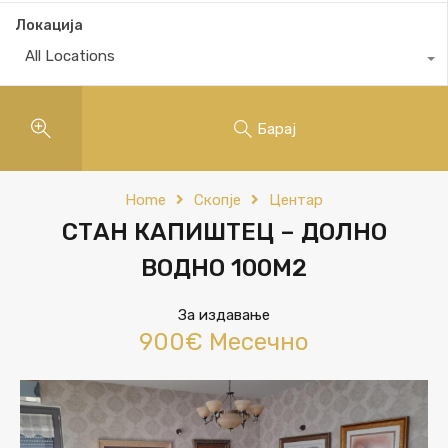
Локација
All Locations
Барај
Home
Скопје
Центар
СТАН КАПИШТЕЦ – ДОЛНО
ВОДНО 100М2
За издавање
900€ Месечно