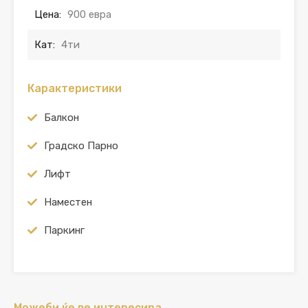
Цена:
900 евра
Кат:
4ти
Карактеристики
Балкон
Градско Парно
Лифт
Наместен
Паркинг
Можеби ќе ве интересира