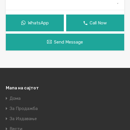
WhatsApp
Call Now
Send Message
Мапа на сајтот
Дома
За Продажба
За Издавање
Вести