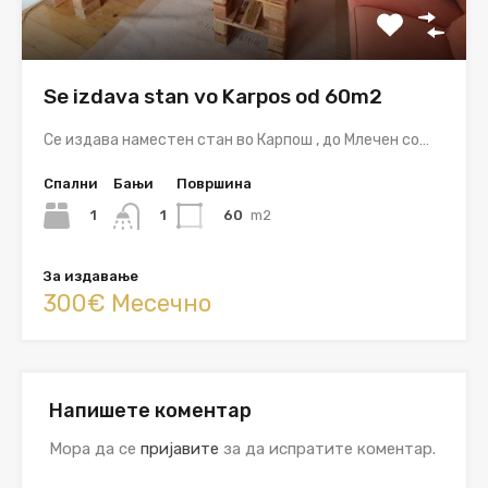
Se izdava stan vo Karpos od 60m2
Се издава наместен стан во Карпош , до Млечен со…
Спални
Бањи
Површина
1
60
m2
1
За издавање
300€ Месечно
Напишете коментар
Мора да се
пријавите
за да испратите коментар.