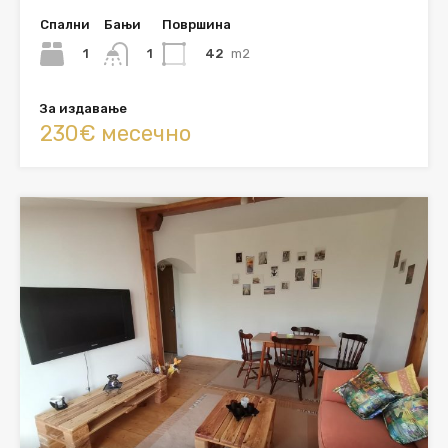
Спални
Бањи
Површина
1
42
m2
1
За издавање
230€ месечно