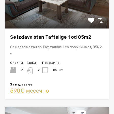
Se izdava stan Taftalige 1 od 85m2
Се издава стан во Тафталиџе 1 со површина од 85м2.
…
Спални
Бањи
Површина
3
85
м2
2
За издавање
590€ месечно