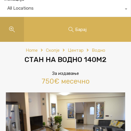
All Locations
Барај
Home
Скопје
Центар
Водно
СТАН НА ВОДНО 140М2
За издавање
750€ месечно