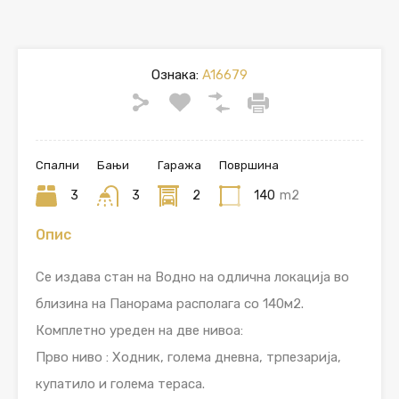
Ознака:
A16679
Спални
Бањи
Гаража
Површина
3
3
2
140
m2
Опис
Се издава стан на Водно на одлична локација во
близина на Панорама располага со 140м2.
Комплетно уреден на две нивоа:
Прво ниво : Ходник, голема дневна, трпезарија,
купатило и голема тераса.