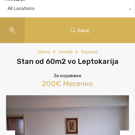
All Locations
Барај
Home
Скопје
Карпош
Stan od 60m2 vo Leptokarija
За издавање
200€ Месечно