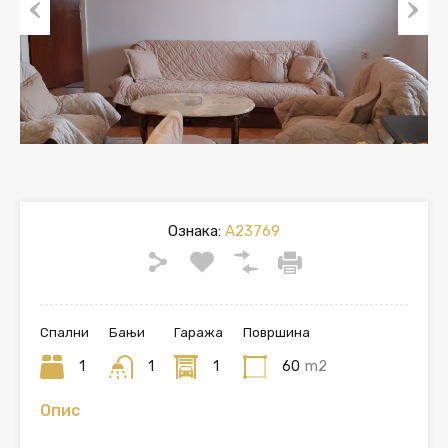
Previous
Next
Ознака:
A23769
Спални
Бањи
Гаража
Површина
1
1
1
60
m2
Опис