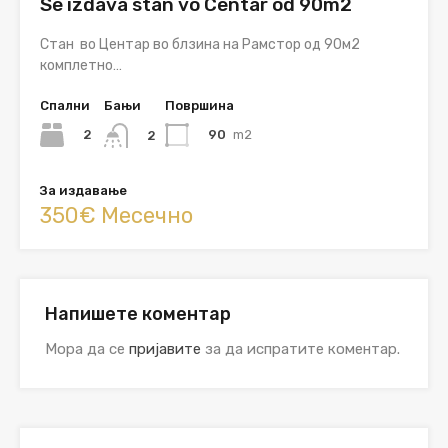
Se izdava stan vo Centar od 90m2
Стан во Центар во блзина на Рамстор од 90м2
комплетно…
Спални
Бањи
Површина
2
90
m2
2
За издавање
350€ Месечно
Напишете коментар
Мора да се
пријавите
за да испратите коментар.