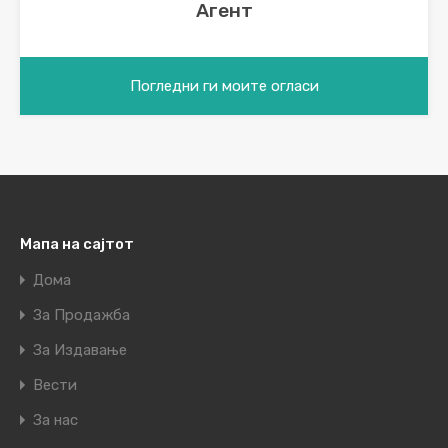
Агент
Погледни ги моите огласи
Мапа на сајтот
Дома
За Продажба
За Издавање
Вести
За нас