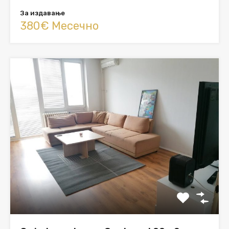
За издавање
380€ Месечно