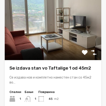
Se izdava stan vo Taftalige 1 od 45m2
Се издава нов и комплетно наместен стан со 45м2
во…
Спални
Бањи
Површина
1
45
m2
1