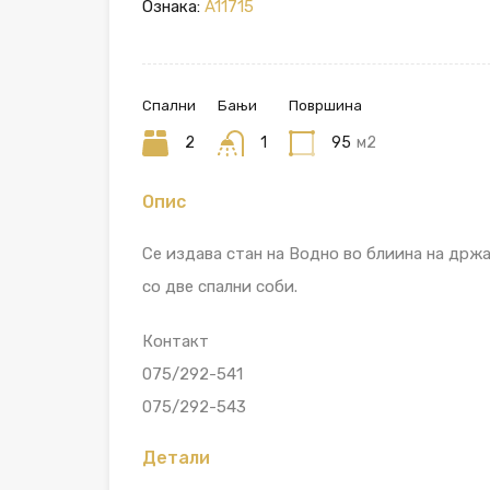
Ознака:
A11715
Спални
Бањи
Површина
2
1
95
м2
Опис
Се издава стан на Водно во блиина на држ
со две спални соби.
Контакт
075/292-541
075/292-543
Детали