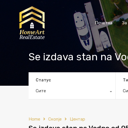
Почетна
За
Se izdava stan na V
Статус
Т
Сите
Си
Home
Скопје
Центар