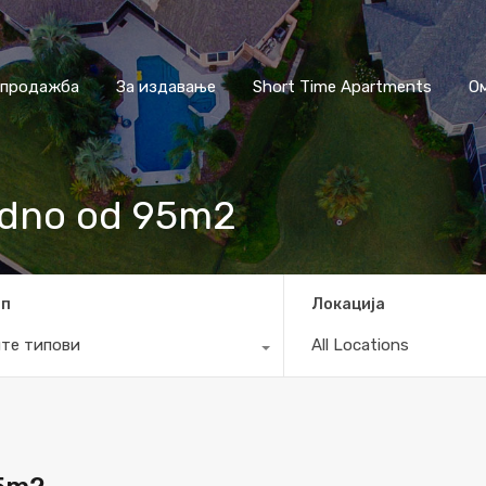
 продажба
За издавање
Short Time Apartments
О
odno od 95m2
ип
Локација
те типови
All Locations