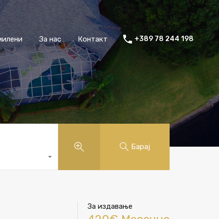
милени
За нас
Контакт
+389 78 244 198
Барај
За издавање