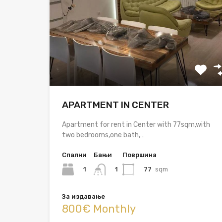
APARTMENT IN CENTER
Apartment for rent in Center with 77sqm,with
two bedrooms,one bath,…
Спални
Бањи
Површина
1
77
sqm
1
За издавање
800€ Monthly