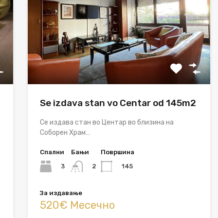
Se izdava stan vo Centar od 145m2
Се издава стан во Центар во близина на
Соборен Храм…
Спални
Бањи
Површина
3
145
2
За издавање
520€ Месечно