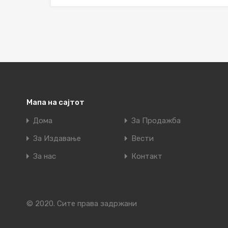
Мапа на сајтот
Дома
За Продажба
За Издавање
Вести
За нас
Контакт
© 2020. Сите права задржани