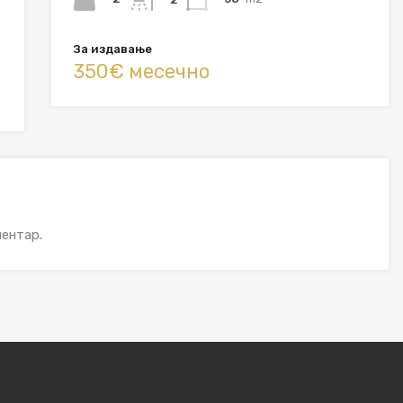
За издавање
350€ месечно
ентар.