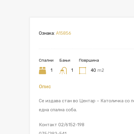
Ознака:
A15856
Спални
Бањи
Површина
1
1
40
m2
Опис
Се издава стан во Центар – Католичка со 
една спална соба.
Контакт 02/6152-198
075/292-541