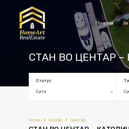
Почетна
За
СТАН ВО ЦЕНТАР –
Статус
Т
Сите
Си
Home
Скопје
Центар