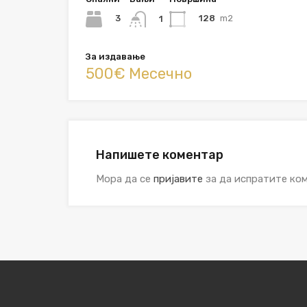
3
128
m2
1
За издавање
500€ Месечно
Напишете коментар
Мора да се
пријавите
за да испратите ком