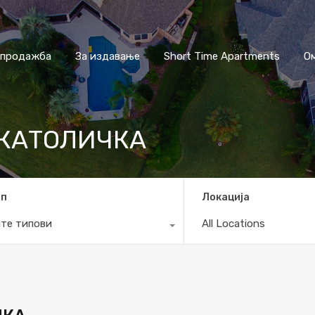
 продажба
За издавање
Short Time Apartments
О
 КАТОЛИЧКА
ип
Локација
те типови
All Locations