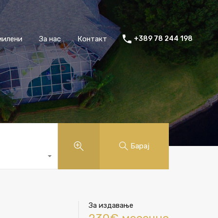
милени
За нас
Контакт
+389 78 244 198
Барај
За издавање