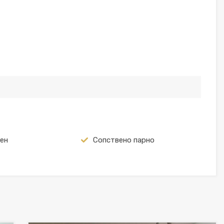
ен
Сопствено парно