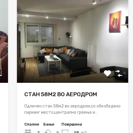
СТАН 58М2 ВО АЕРОДРОМ
Одличен стан 58м2 во аеродром,со обезбедено
паркинг место,централно греење и…
Спални
Бањи
Површина
2
58
m2
2