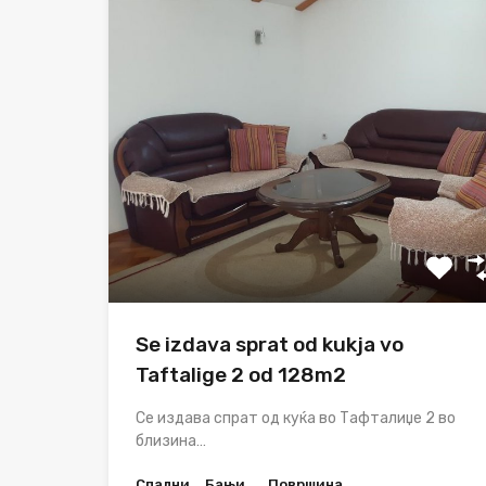
Se izdava sprat od kukja vo
Taftalige 2 od 128m2
Се издава спрат од куќа во Тафталиџе 2 во
близина…
Спални
Бањи
Површина