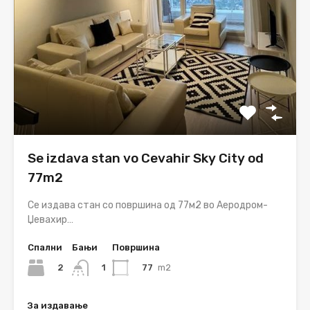
Se izdava stan vo Cevahir Sky City od
77m2
Се издава стан со површина од 77м2 во Аеродром-
Џевахир…
Спални
Бањи
Површина
2
77
m2
1
За издавање