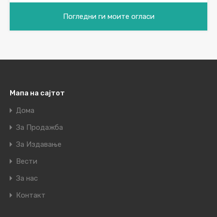
Погледни ги моите огласи
Мапа на сајтот
Дома
За Продажба
За Издавање
Вести
За нас
Контакт