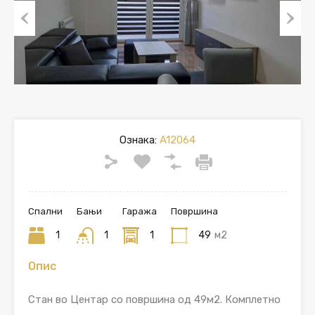
Previous
Next
Ознака:
A12064
Спални
Бањи
Гаража
Површина
1
1
1
49
м2
Опис
Стан во Центар со површина од 49м2. Комплетно