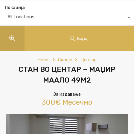
Локација
All Locations
Барај
Home
Скопје
Центар
СТАН ВО ЦЕНТАР – МАЏИР
МААЛО 49М2
За издавање
300€ Месечно