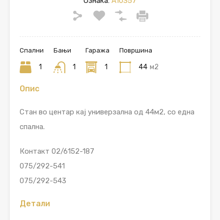
Ознака:
A10357
Спални
Бањи
Гаража
Површина
1
1
1
44
м2
Опис
Стан во центар кај универзална од 44м2, со една
спална.
Контакт 02/6152-187
075/292-541
075/292-543
Детали