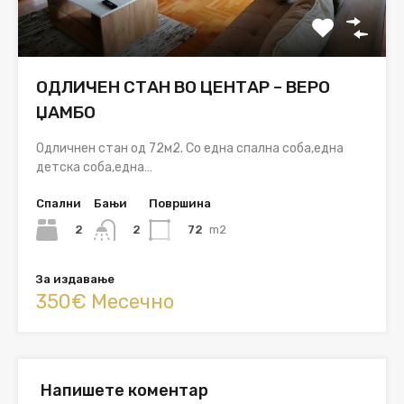
ОДЛИЧЕН СТАН ВО ЦЕНТАР – ВЕРО
ЏАМБО
Одличнен стан од 72м2. Со една спална соба,една
детска соба,една…
Спални
Бањи
Површина
2
72
m2
2
За издавање
350€ Месечно
Напишете коментар