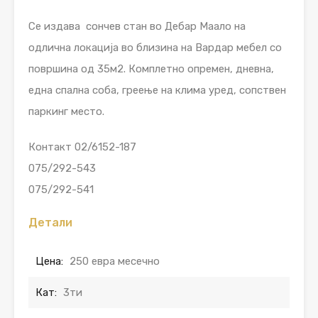
Се издава сончев стан во Дебар Маало на
одлична локација во близина на Вардар мебел со
површина од 35м2. Комплетно опремен, дневна,
една спална соба, греење на клима уред, сопствен
паркинг место.
Контакт 02/6152-187
075/292-543
075/292-541
Детали
Цена:
250 евра месечно
Кат:
3ти