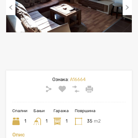
Previous
Next
Ознака:
A16664
Спални
Бањи
Гаража
Површина
1
1
1
35
m2
Опис