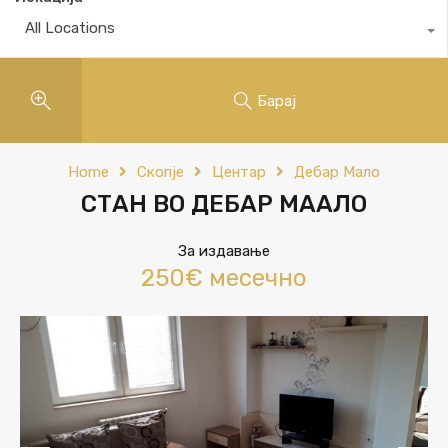
All Locations
Барај
Home
Скопје
Центар
Дебар Мало
СТАН ВО ДЕБАР МААЛО
За издавање
250€ месечно