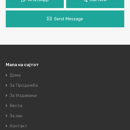
Send Message
Мапа на сајтот
Дома
За Продажба
За Издавање
Вести
За нас
Контакт