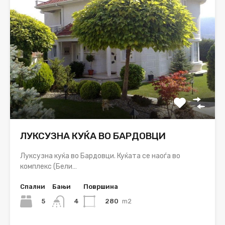
ЛУКСУЗНА КУЌА ВО БАРДОВЦИ
Луксузна куќа во Бардовци. Куќата се наоѓа во
комплекс (Бели…
Спални
Бањи
Површина
5
280
m2
4