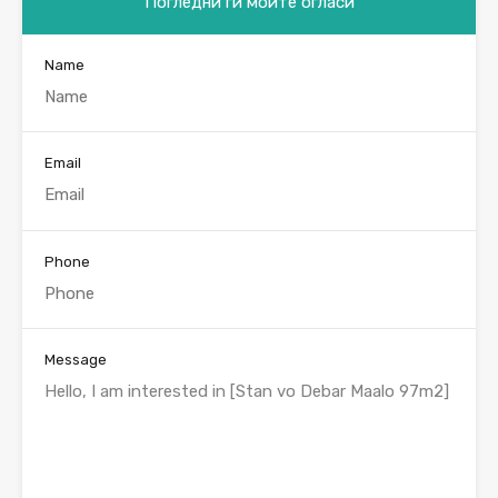
Погледни ги моите огласи
Name
Email
Phone
Message