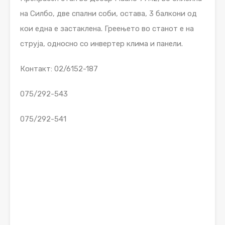
на Силбо, две спални соби, остава, 3 балкони од
кои една е застаклена. Греењето во станот е на
струја, односно со инвертер клима и панели.
Контакт: 02/6152-187
075/292-543
075/292-541