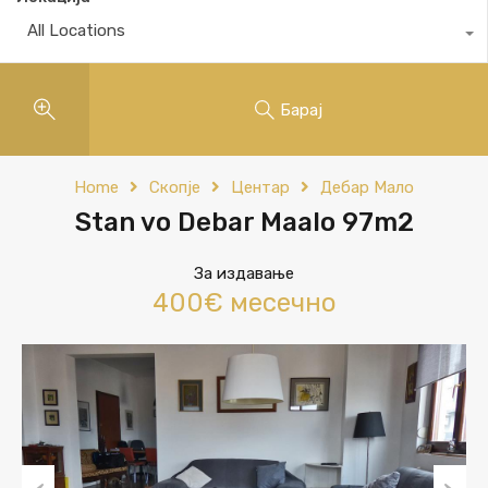
All Locations
Барај
Home
Скопје
Центар
Дебар Мало
Stan vo Debar Maalo 97m2
За издавање
400€ месечно