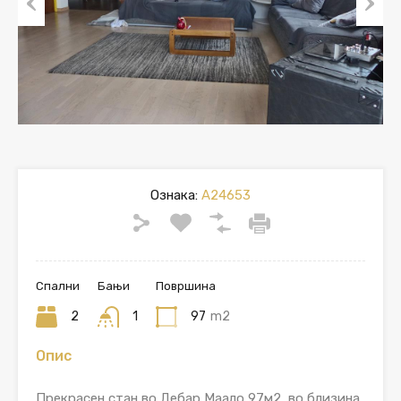
Previous
Next
Ознака:
A24653
Спални
Бањи
Површина
2
1
97
m2
Опис
Прекрасен стан во Дебар Маало 97м2, во близина