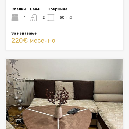
Спални
Бањи
Површина
1
50
m2
2
За издавање
220€ месечно