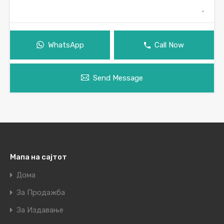
WhatsApp
Call Now
Send Message
Мапа на сајтот
Дома
За Продажба
За Издавање