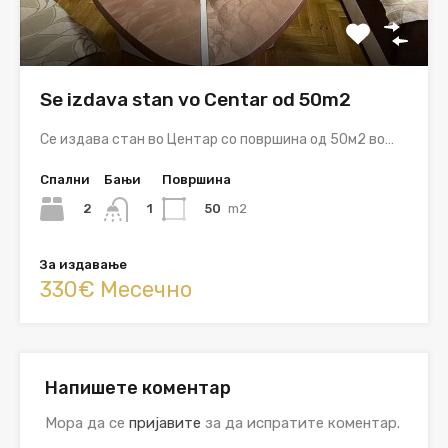
Se izdava stan vo Centar od 50m2
Се издава стан во Центар со површина од 50м2 во…
Спални
Бањи
Површина
2
50
m2
1
За издавање
330€ Месечно
Напишете коментар
Мора да се
пријавите
за да испратите коментар.