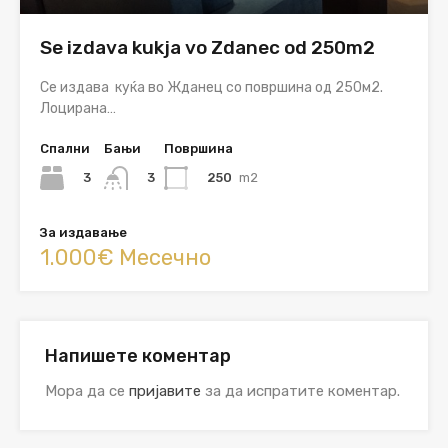
Se izdava kukja vo Zdanec od 250m2
Се издава куќа во Жданец со површина од 250м2.
Лоцирана…
Спални
Бањи
Површина
3
250
m2
3
За издавање
1.000€ Месечно
Напишете коментар
Мора да се
пријавите
за да испратите коментар.