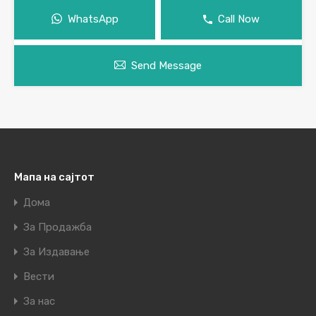
WhatsApp
Call Now
Send Message
Мапа на сајтот
Дома
За Продажба
За Издавање
Вести
За нас