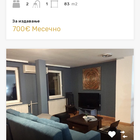
2
83
m2
1
За издавање
700€ Месечно