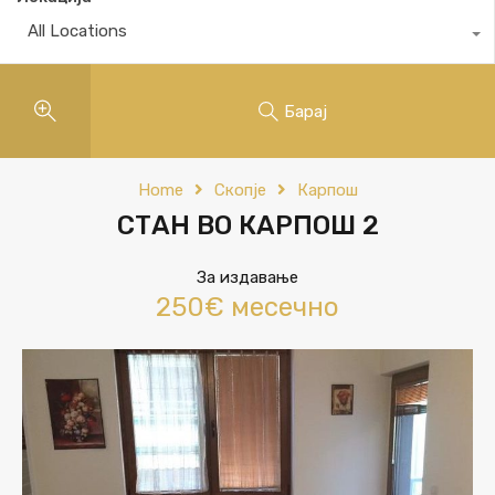
All Locations
Барај
Home
Скопје
Карпош
СТАН ВО КАРПОШ 2
За издавање
250€ месечно