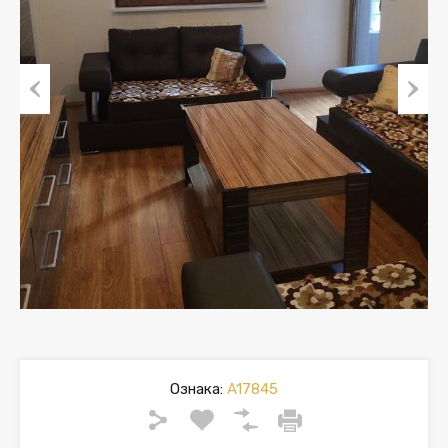
Previous
Next
Ознака:
A17845