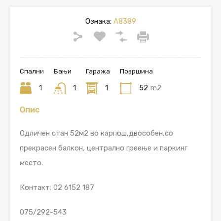
Ознака:
A8389
Спални
Бањи
Гаража
Површина
1
1
1
52
m2
Опис
Одличен стан 52м2 во карпош,двособен,со
прекрасен балкон, централно греење и паркинг
место.
Контакт: 02 6152 187
075/292-543