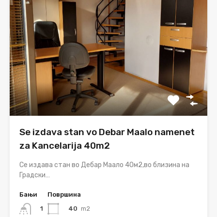
Se izdava stan vo Debar Maalo namenet
za Kancelarija 40m2
Се издава стан во Дебар Маало 40м2,во близина на
Градски…
Бањи
Површина
40
m2
1