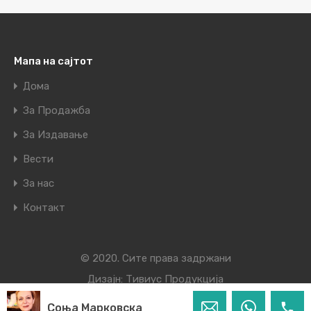
Мапа на сајтот
Дома
За Продажба
За Издавање
Вести
За нас
Контакт
© 2020. Сите права задржани
Дизајн:
Тивиус Продукција
Соња Марковска