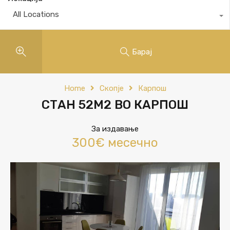
All Locations
Барај
Home
Скопје
Карпош
СТАН 52М2 ВО КАРПОШ
За издавање
300€ месечно