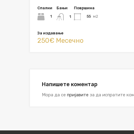
Спални
Бањи
Површина
1
55
м2
1
За издавање
250€ Месечно
Напишете коментар
Мора да се
пријавите
за да испратите ком