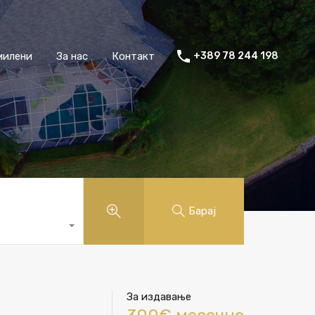
милени
За нас
Контакт
+389 78 244 198
Барај
За издавање