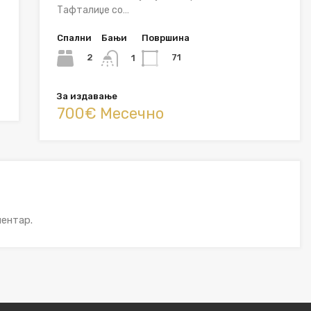
Тафталиџе со…
Спални
Бањи
Површина
2
71
1
За издавање
700€ Месечно
ентар.