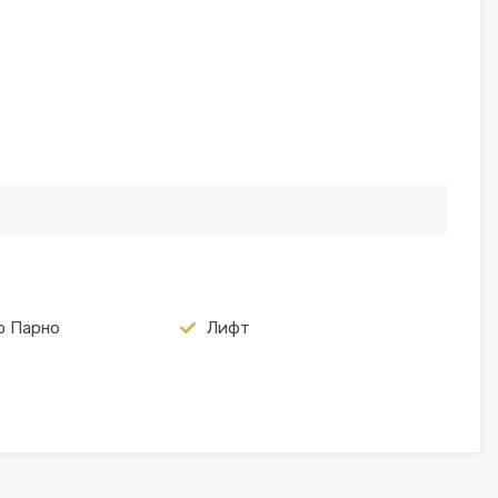
о Парно
Лифт