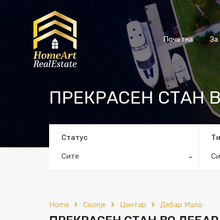
Почетна
За
ПРЕКРАСЕН СТАН 
Статус
Т
Сите
Си
Home
Скопје
Центар
Дебар Мало