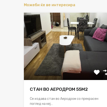
Можеби ќе ве интересира
СТАН ВО АЕРОДРОМ 55М2
Се издава стан во Аеродром со прекрасен
поглед на кеј…