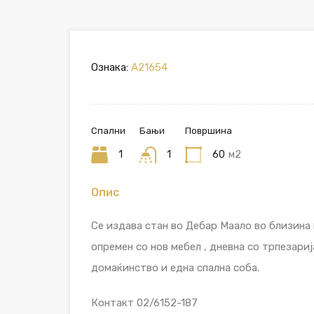
Ознака:
A21654
Спални
Бањи
Површина
1
1
60
м2
Опис
Се издава стан во Дебар Маало во близина
опремен со нов мебел , дневна со трпезариј
домаќинство и една спална соба.
Контакт 02/6152-187