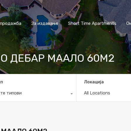
 продажба
За издавање
Short Time Apartments
О
ВО ДЕБАР МААЛО 60М2
ип
Локација
те типови
All Locations